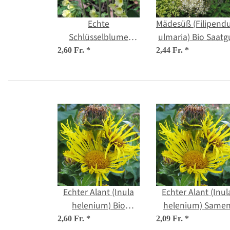
Echte
Mädesüß (Filipendu
Schlüsselblume
ulmaria) Bio Saatg
(Primula veris) Bio
2,60 Fr.
*
2,44 Fr.
*
Saatgut
Echter Alant (Inula
Echter Alant (Inul
helenium) Bio
helenium) Same
Saatgut
2,60 Fr.
*
2,09 Fr.
*