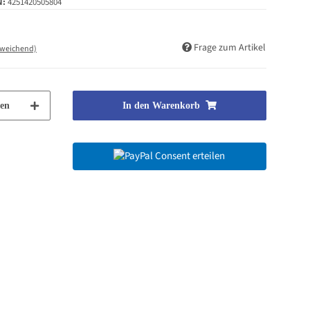
N:
4251420505804
Frage zum Artikel
bweichend)
en
In den Warenkorb
Consent erteilen