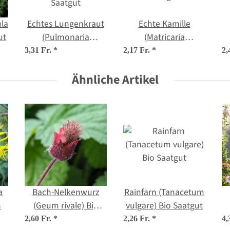
la
Echtes Lungenkraut
Echte Kamille
ut
(Pulmonaria
(Matricaria
officinalis) Bio
chamomilla) Bio
3,31 Fr.
*
2,17 Fr.
*
2,
Saatgut
Saatgut
Ähnliche Artikel
a
Bach-Nelkenwurz
Rainfarn (Tanacetum
n
(Geum rivale) Bio
vulgare) Bio Saatgut
Saatgut
(
2,60 Fr.
*
2,26 Fr.
*
4,