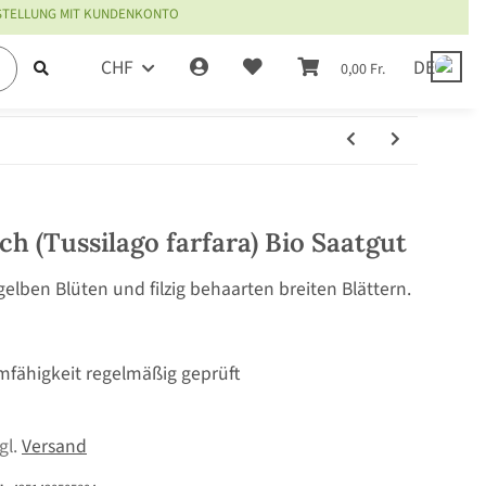
ESTELLUNG MIT KUNDENKONTO
CHF
DE
0,00 Fr.
h (Tussilago farfara) Bio Saatgut
gelben Blüten und filzig behaarten breiten Blättern.
mfähigkeit regelmäßig geprüft
zgl.
Versand