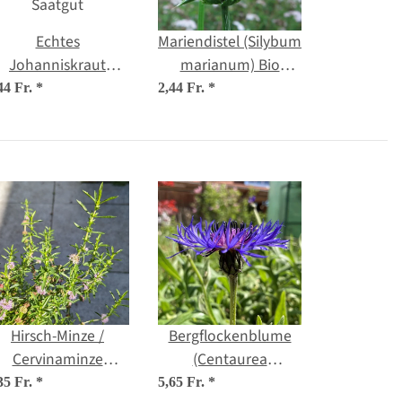
Echtes
Mariendistel (Silybum
Johanniskraut
marianum) Bio
(Hypericum
Saatgut
44 Fr.
*
2,44 Fr.
*
perforatum) Bio
Saatgut
Hirsch-Minze /
Bergflockenblume
Cervinaminze
(Centaurea
Mentha cervina) Bio
montana) Bio
35 Fr.
*
5,65 Fr.
*