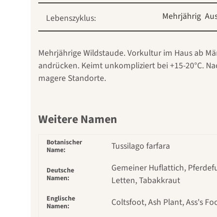
Mehrjährig
Au
Lebenszyklus:
Mehrjährige Wildstaude. Vorkultur im Haus ab März
andrücken. Keimt unkompliziert bei +15-20°C. Nach
magere Standorte.
Weitere Namen
Botanischer
Tussilago farfara
Name:
Gemeiner Huflattich, Pferdefus
Deutsche
Namen:
Letten, Tabakkraut
Englische
Coltsfoot, Ash Plant, Ass's Fo
Namen: