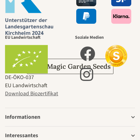
selbst führt
durch den
EU Landwirtschaft
Soziale Medien
Garten
Über Magic Garden Seeds
DE‑ÖKO‑037
EU Landwirtschaft
Download Biozertifikat
Informationen
Interessantes