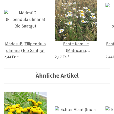
Mädesüß (Filipendula
Echte Kamille
Ech
ulmaria) Bio Saatgut
(Matricaria
chamomilla) Bio
p
2,44 Fr.
*
2,17 Fr.
*
2,44 
Saatgut
Ähnliche Artikel