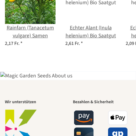
Rainfarn (Tanacetum
Echter Alant (Inula
Ec
vulgare) Samen
helenium) Bio Saatgut
h
2,17 Fr.
*
2,61 Fr.
*
2,09 
Einer der
Wir unterstützen
Bezahlen & Sicherheit
schönsten
Wege zu uns