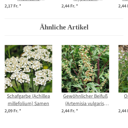
chamomilla) Bio
perforatum) Bio
2,17 Fr.
*
2,44 Fr.
*
2,44 
Saatgut
Saatgut
Ähnliche Artikel
Schafgarbe (Achillea
Gewöhnlicher Beifuß
O
millefolium) Samen
(Artemisia vulgaris)
Bio Saatgut
f
2,09 Fr.
*
2,44 Fr.
*
2,44 