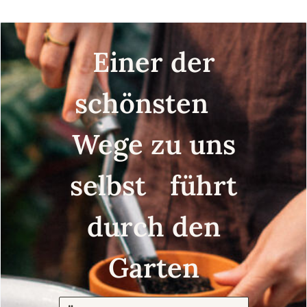
Einer der
schönsten
Wege zu uns
selbst führt
durch den
Garten