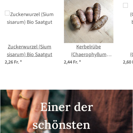
Zuckerwurzel (Sium
Kerbelrübe
sisarum) Bio Saatgut
(Chaerophyllum
(
bulbosum) Samen
2,26 Fr.
*
2,44 Fr.
*
2,60 
Einer der
schönsten