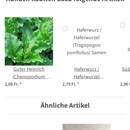
Guter Heinrich
Haferwurz /
Süd
(Chenopodium
Haferwurzel
bonus-henricus)
(Tragopogon
p
2,08 Fr.
*
2,79 Fr.
*
2,96 
Samen
porrifolius) Samen
Ähnliche Artikel