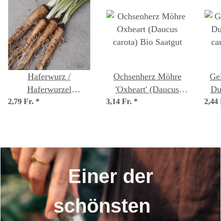
Haferwurz /
Ochsenherz Möhre
Ge
Haferwurzel
'Oxheart' (Daucus
Du
2,79 Fr.
(Tragopogon
*
3,14 Fr.
carota) Bio Saatgut
*
2,44
ca
porrifolius) Samen
Einer der
schönsten