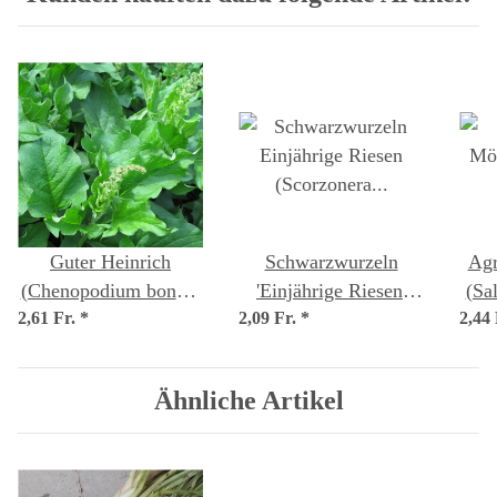
Guter Heinrich
Schwarzwurzeln
Agr
(Chenopodium bonus-
'Einjährige Riesen'
(Sa
2,61 Fr.
henricus) Bio Saatgut
*
2,09 Fr.
(Scorzonera hispanica)
*
2,44
Samen
Ähnliche Artikel