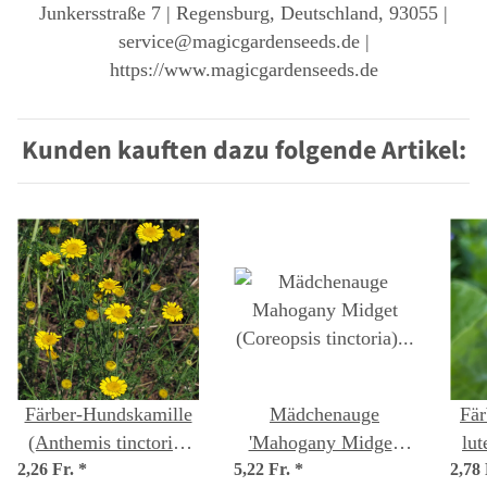
Junkersstraße 7 | Regensburg, Deutschland, 93055 |
service@magicgardenseeds.de |
https://www.magicgardenseeds.de
Kunden kauften dazu folgende Artikel:
Färber-Hundskamille
Mädchenauge
Fär
(Anthemis tinctoria)
'Mahogany Midget'
lut
2,26 Fr.
*
Samen
5,22 Fr.
(Coreopsis tinctoria)
*
2,78