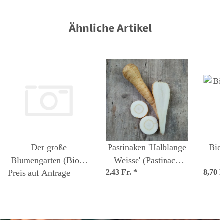
Bio Saatgut
Ähnliche Artikel
Der große
Pastinaken 'Halblange
Bi
Blumengarten (Bio) -
Weisse' (Pastinaca
Preis auf Anfrage
Samen-Geschenkset
2,43 Fr.
sativa) Bio Saatgut
*
8,70
his