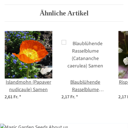
Ähnliche Artikel
Islandmohn (Papaver
Blaublühende
Risp
nudicaule) Samen
Rasselblume
(Catananche
pa
2,61 Fr.
*
2,17 Fr.
*
2,17 
caerulea) Samen