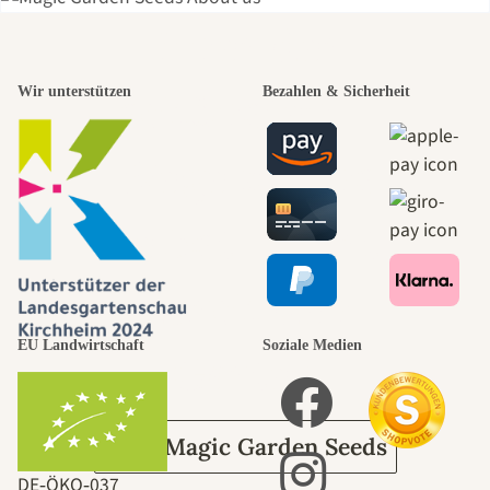
Einer der
Wir unterstützen
Bezahlen & Sicherheit
schönsten
Wege zu uns
selbst führt
durch den
EU Landwirtschaft
Soziale Medien
Garten
Über Magic Garden Seeds
DE‑ÖKO‑037