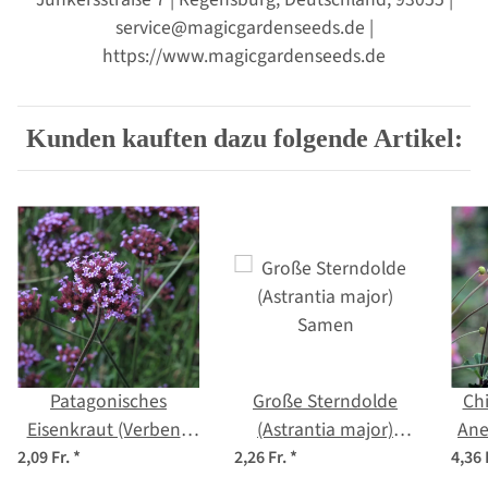
service@magicgardenseeds.de |
https://www.magicgardenseeds.de
Kunden kauften dazu folgende Artikel:
Patagonisches
Große Sterndolde
Chi
Eisenkraut (Verbena
(Astrantia major)
An
bonariensis) Samen
Samen
h
2,09 Fr.
*
2,26 Fr.
*
4,36 
j