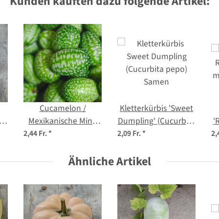
Kunden kauften dazu folgende Artikel:
Cucamelon /
Kletterkürbis 'Sweet
ta
Mexikanische Mini-
Dumpling' (Cucurbita
'
Gurke (Melothria
pepo) Samen
m
2,44 Fr.
*
2,09 Fr.
*
2,
scabra) Samen
Ähnliche Artikel