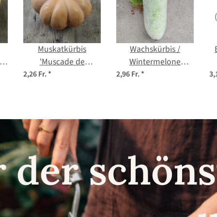
Muskatkürbis
Wachskürbis /
'Muscade de
Wintermelone
Provence' (Cucurbita
(Benincasa hispida)
2,26 Fr.
*
2,96 Fr.
*
3,
moschata) Samen
Samen
r der schö