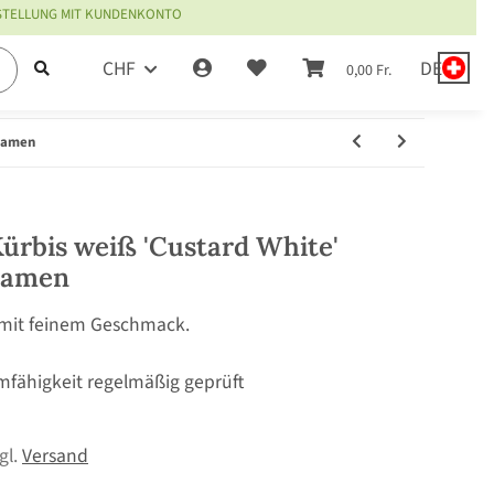
ESTELLUNG MIT KUNDENKONTO
CHF
DE
0,00 Fr.
 Samen
Kürbis weiß 'Custard White'
 Samen
 mit feinem Geschmack.
mfähigkeit regelmäßig geprüft
zgl.
Versand