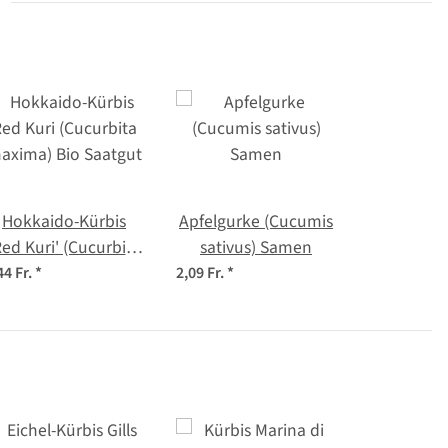
Hokkaido-Kürbis
Apfelgurke (Cucumis
Red Kuri' (Cucurbita
sativus) Samen
axima) Bio Saatgut
44 Fr.
*
2,09 Fr.
*