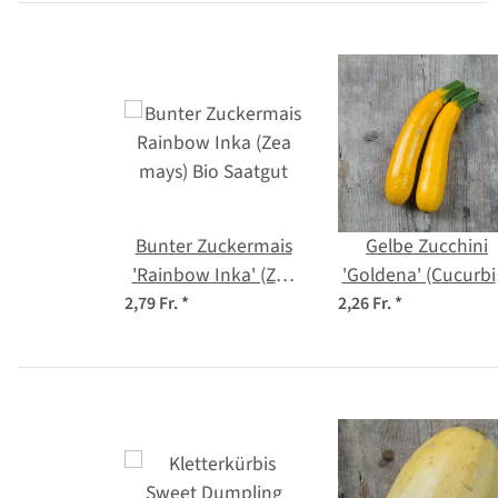
Bunter Zuckermais
Gelbe Zucchini
'Rainbow Inka' (Zea
'Goldena' (Cucurbi
mays) Bio Saatgut
pepo) Samen
2,79 Fr.
*
2,26 Fr.
*