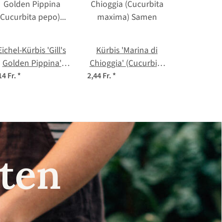
Eichel-Kürbis 'Gill's
Kürbis 'Marina di
Golden Pippina'
Chioggia' (Cucurbita
(Cucurbita pepo)
maxima) Samen
14 Fr.
*
2,44 Fr.
*
Samen
nsten