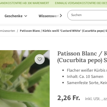
SANDKOSTENFREI AB 30€ WARENWERT
EINMALIG VERSANDKOSTENFREI BEI B
Geschenke
Wissenswertes
Service
emüsesorten
Patisson Blanc / Kürbis weiß 'Custard White' (Cucurbita pepo)
Patisson Blanc / 
(Cucurbita pepo)
Flacher weißer Kürbis
Inhalt: Ca. 10 Samen
Samenfeste Sorte, Kei
2,26 Fr.
inkl. USt. , z