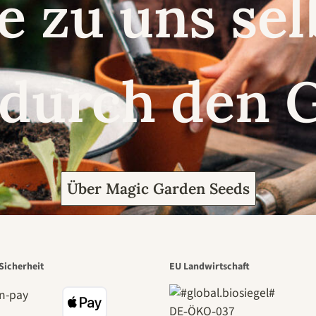
e zu uns se
 durch den 
Über Magic Garden Seeds
Sicherheit
EU Landwirtschaft
DE‑ÖKO‑037