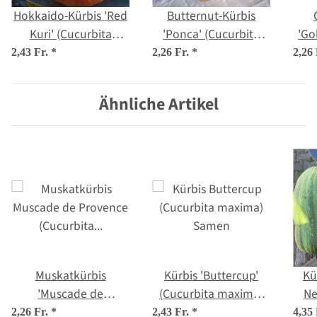
Hokkaido-Kürbis 'Red
Butternut-Kürbis
Kuri' (Cucurbita
'Ponca' (Cucurbita
'Go
maxima) Bio Saatgut
moschata) Bio
2,43 Fr.
*
2,26 Fr.
*
2,26
Saatgut
Ähnliche Artikel
Muskatkürbis
Kürbis 'Buttercup'
Kü
'Muscade de
(Cucurbita maxima)
Ne
Provence' (Cucurbita
Samen
2,26 Fr.
*
2,43 Fr.
*
4,35