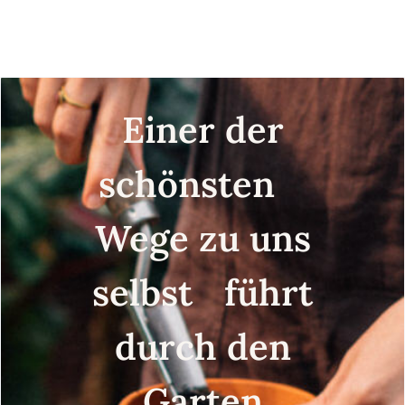
moschata) Samen
Einer der
schönsten
Wege zu uns
selbst führt
durch den
Garten