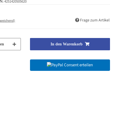
4251420505620
N:
Frage zum Artikel
bweichend)
en
In den Warenkorb
Consent erteilen