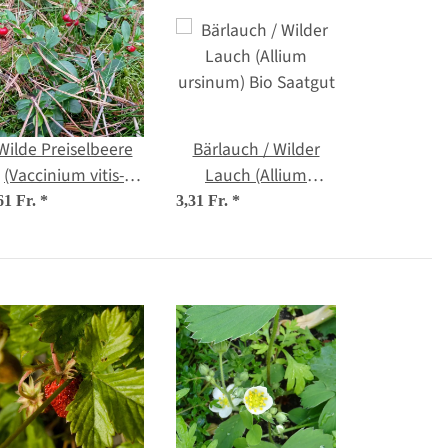
Wilde Preiselbeere
Bärlauch / Wilder
(Vaccinium vitis-
Lauch (Allium
idaea) Bio Saatgut
ursinum) Bio Saatgut
61 Fr.
*
3,31 Fr.
*