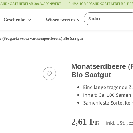
SANDKOSTENFREI AB 30€ WARENWERT
EINMALIG VERSANDKOSTENFREI BEI B
Geschenke
Wissenswertes
Service
 (Fragaria vesca var. semperflorens) Bio Saatgut
Monatserdbeere (F
Bio Saatgut
Eine lange tragende Z
Inhalt: Ca. 100 Samen
Samenfeste Sorte, Kei
2,61 Fr.
inkl. USt. , z