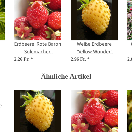
Erdbeere 'Rote Baron
Weiße Erdbeere
Solemacher'
'Yellow Wonder'
io
(Fragaria vesca var.
(Fragaria vesca)
2,26 Fr.
*
2,96 Fr.
*
2,
semperflorens)
Samen
Samen
Ähnliche Artikel