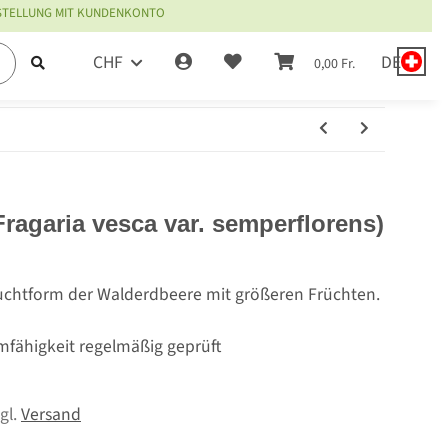
ESTELLUNG MIT KUNDENKONTO
CHF
DE
0,00 Fr.
ragaria vesca var. semperflorens)
uchtform der Walderdbeere mit größeren Früchten.
mfähigkeit regelmäßig geprüft
zgl.
Versand