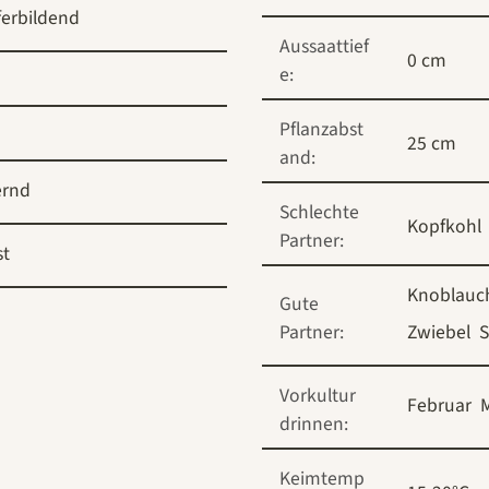
ferbildend
Aussaattief
0 cm
e:
Pflanzabst
25 cm
and:
ernd
Schlechte
Kopfkohl
Partner:
st
Knoblauc
Gute
Partner:
Zwiebel
S
Vorkultur
Februar
drinnen:
Keimtemp