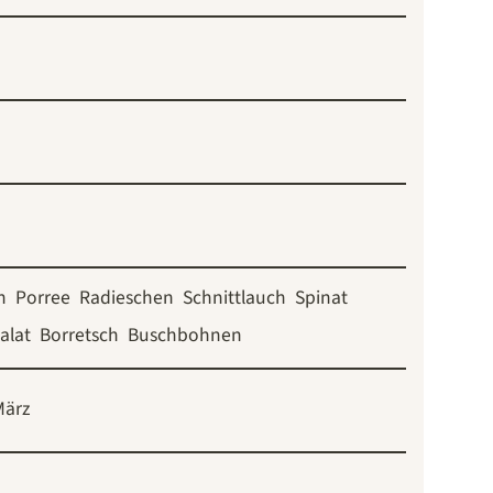
h
Porree
Radieschen
Schnittlauch
Spinat
alat
Borretsch
Buschbohnen
März