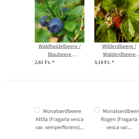
Waldheidelbeere /
Wilderdbeere /
Blaubeere
Walderdbeere
(Vaccinium myrtillus)
(Fragaria vesca) B
2,61 Fr.
*
3,14 Fr.
*
Bio Saatgut
Saatgut