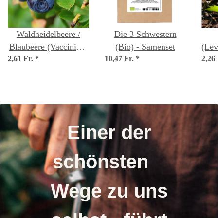
Waldheidelbeere /
Die 3 Schwestern
Blaubeere (Vaccinium
(Bio) - Samenset
(Lev
2,61 Fr.
myrtillus) Bio Saatgut
*
10,47 Fr.
*
2,26
Einer der
schönsten
Wege zu uns