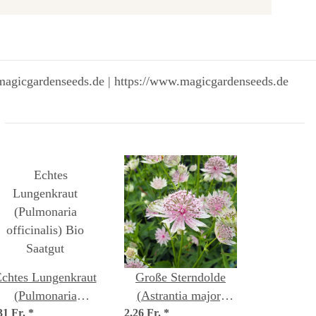
magicgardenseeds.de | https://www.magicgardenseeds.de
chtes Lungenkraut
Große Sterndolde
(Pulmonaria
(Astrantia major)
31 Fr.
officinalis) Bio
*
2,26 Fr.
Samen
*