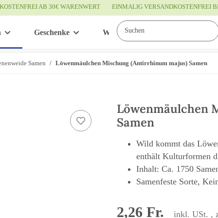
KOSTENFREI AB 30€ WARENWERT
EINMALIG VERSANDKOSTENFREI B
n
Geschenke
Wissenswertes
Service
enenweide Samen
Löwenmäulchen Mischung (Antirrhinum majus) Samen
Löwenmäulchen Mi
Samen
Wild kommt das Löwen
enthält Kulturformen d
Inhalt: Ca. 1750 Same
Samenfeste Sorte, Kei
2,26 Fr.
inkl. USt. , 