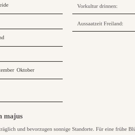
eide
Vorkultur drinnen:
Aussaatzeit Freiland:
nd
tember
Oktober
m majus
räglich und bevorzugen sonnige Standorte. Für eine frühe Blü