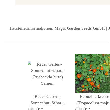
Herstellerinformationen: Magic Garden Seeds GmbH | J
Rauer Garten-
Kapuzinerkresse
Sonnenhut 'Sahara'
(Tropaeolum maju
2,26 Fr.
(Rudbeckia hirta)
*
2,09 Fr.
Samen
*