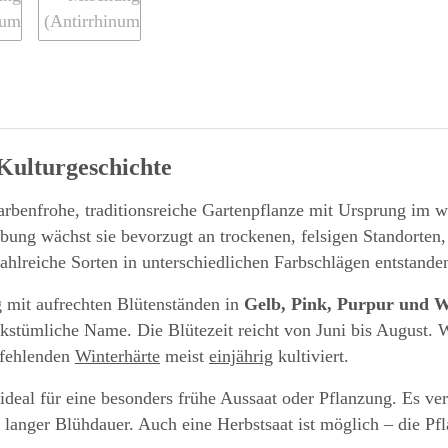
Kulturgeschichte
 farbenfrohe, traditionsreiche Gartenpflanze mit Ursprung i
gebung wächst sie bevorzugt an trockenen, felsigen Standorten
 zahlreiche Sorten in unterschiedlichen Farbschlägen entstande
 mit aufrechten Blütenständen in
Gelb, Pink, Purpur und 
olkstümliche Name. Die Blütezeit reicht von Juni bis August
r fehlenden
Winterhärte
meist
einjährig
kultiviert.
eal für eine besonders frühe Aussaat oder Pflanzung. Es ver
s langer Blühdauer. Auch eine Herbstsaat ist möglich – die P