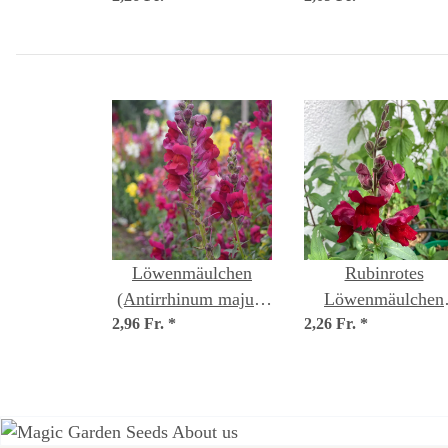
Samen
Löwenmäulchen
Rubinrotes
(Antirrhinum majus)
Löwenmäulchen
2,96 Fr.
Bio Saatgut
*
2,26 Fr.
'Ruby' (Antirrhin
*
majus) Samen