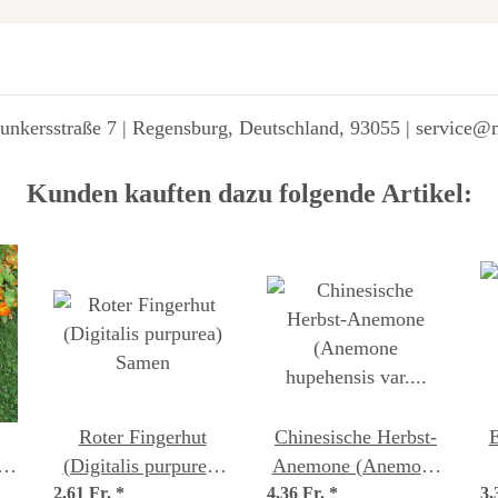
unkersstraße 7 | Regensburg, Deutschland, 93055 | service@
Kunden kauften dazu folgende Artikel:
Roter Fingerhut
Chinesische Herbst-
E
s)
(Digitalis purpurea)
Anemone (Anemone
2,61 Fr.
Samen
*
4,36 Fr.
hupehensis var.
*
3,