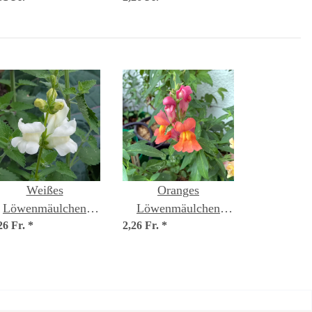
Saatgut
Weißes
Oranges
Löwenmäulchen
Löwenmäulchen
26 Fr.
'Snowflake'
*
2,26 Fr.
'Orange Wonder'
*
Antirrhinum majus)
(Antirrhinum majus)
Samen
Samen