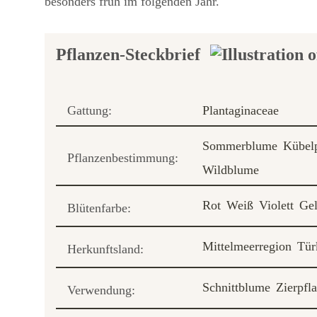
besonders früh im folgenden Jahr.
Pflanzen-Steckbrief
Gattung:
Plantaginaceae
Sommerblume
Kübel
Pflanzenbestimmung:
Wildblume
Rot
Weiß
Violett
Ge
Blütenfarbe:
Mittelmeerregion
Tür
Herkunftsland:
Schnittblume
Zierpfl
Verwendung: