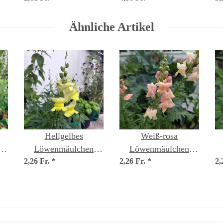
japonica) Samen
Ähnliche Artikel
Hellgelbes
Weiß-rosa
Löwenmäulchen
Löwenmäulchen
um
2,26 Fr.
'Canary Bird'
*
2,26 Fr.
'Appleblossom'
*
2,
(Antirrhinum majus)
(Antirrhinum majus)
(
Samen
Samen