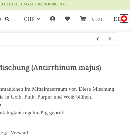
EI BESTELLUNG MIT KUNDENKONTO
CHF
DE
0,00 Fr.
schung (Antirrhinum majus)
mäulchen im Mittelmeerraum vor. Diese Mischung
ie in Gelb, Pink, Purpur und Weiß blühen.
n
mfähigkeit regelmäßig geprüft
zzgl.
Versand