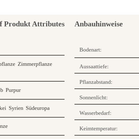
Anbauhinweise
Bodenart:
pflanze
Zimmerpflanze
Aussaattiefe:
Pflanzabstand:
lb
Purpur
Sonnenlicht:
kei
Syrien
Südeuropa
Wasserbedarf:
anze
Keimtemperatur: