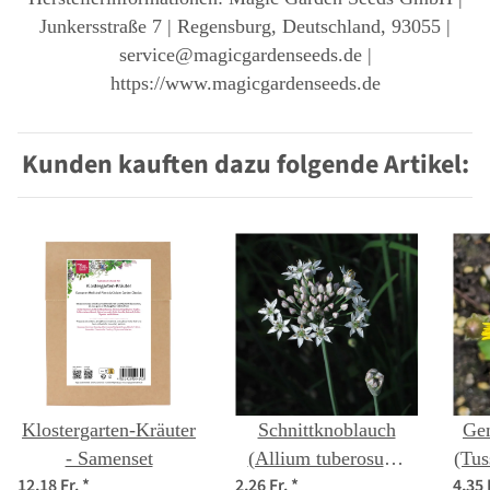
Junkersstraße 7 | Regensburg, Deutschland, 93055 |
service@magicgardenseeds.de |
https://www.magicgardenseeds.de
Kunden kauften dazu folgende Artikel:
Klostergarten-Kräuter
Schnittknoblauch
Gem
- Samenset
(Allium tuberosum)
(Tus
12,18 Fr.
*
2,26 Fr.
*
4,35 
Bio-Saatgut