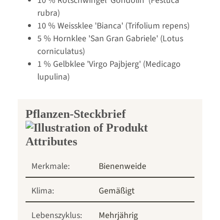
10 % Rotschwingel 'Gondolin' (Festuca
rubra)
10 % Weissklee 'Bianca' (Trifolium repens)
5 % Hornklee 'San Gran Gabriele' (Lotus
corniculatus)
1 % Gelbklee 'Virgo Pajbjerg' (Medicago
lupulina)
Pflanzen-Steckbrief
Merkmale:
Bienenweide
Klima:
Gemäßigt
Lebenszyklus:
Mehrjährig