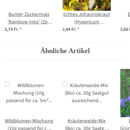
Bunter Zuckermais
Echtes Johanniskraut
E
'Rainbow Inka' (Zea
(Hypericum
mays) Bio Saatgut
perforatum) Bio
offi
2,79 Fr.
*
2,44 Fr.
*
3,66 
Saatgut
Ähnliche Artikel
Wildblumen-Mischung
Kräuterweide-Mix
(10g passend für ca.
(Bio) ca. 30g Saatgut
Grün