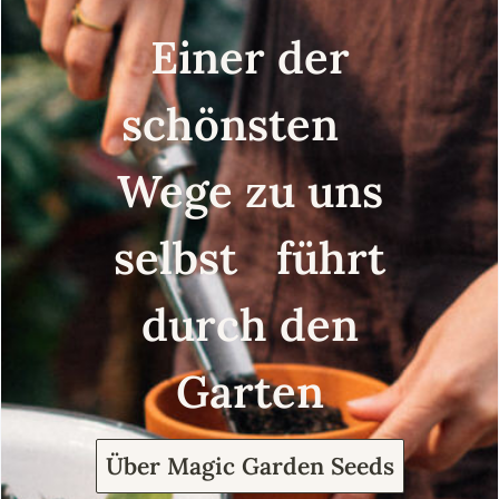
Geschenkset
Einer der
schönsten
Wege zu uns
selbst führt
durch den
Garten
Über Magic Garden Seeds