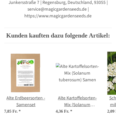
Junkersstraße 7 | Regensburg, Deutschland, 93055 |
service@magicgardenseeds.de |
https://www.magicgardenseeds.de
Kunden kauften dazu folgende Artikel:
Alte Erdbeersorten -
Alte Kartoffelsorten-
Sch
Samenset
Mix (Solanum
tuberosum) Samen
7,85 Fr.
*
4,36 Fr.
*
2,09