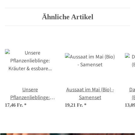
Ähnliche Artikel
Unsere
Aussaat im Mai (Bio) -
Da
Pflanzenlieblinge:
Samenset
(
Kräuter & essbare
17,46 Fr.
*
19,21 Fr.
*
13,0
Blüten für
Stadtgärtner*innen
(Bio) - Samen-