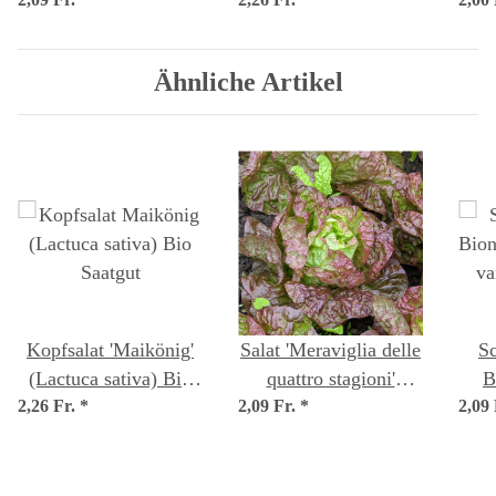
di Castelfranco'
Saatgut
va
(Cichorium intybus
var. foliosum) Samen
Ähnliche Artikel
Kopfsalat 'Maikönig'
Salat 'Meraviglia delle
Sc
(Lactuca sativa) Bio
quattro stagioni'
B
2,26 Fr.
*
Saatgut
2,09 Fr.
(Lactuca sativa) Bio
*
2,09
sa
Saatgut