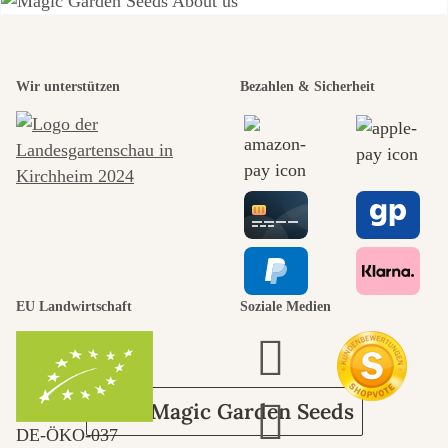
Einer der
schönsten
Wir unterstützen
Bezahlen & Sicherheit
Wege zu uns
selbst führt
durch den
EU Landwirtschaft
Soziale Medien
Garten
Über Magic Garden Seeds
DE‑ÖKO‑037