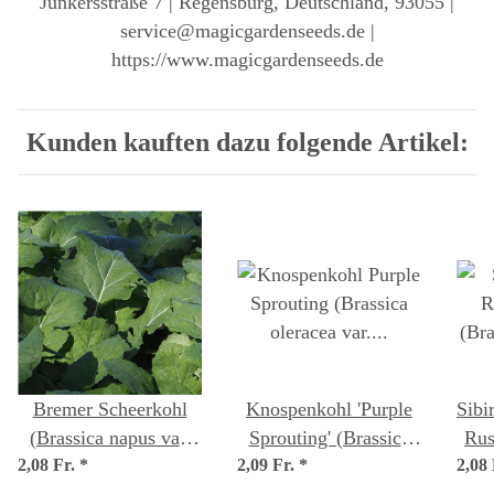
Junkersstraße 7 | Regensburg, Deutschland, 93055 |
service@magicgardenseeds.de |
https://www.magicgardenseeds.de
Kunden kauften dazu folgende Artikel:
Bremer Scheerkohl
Knospenkohl 'Purple
Sibi
(Brassica napus var.
Sprouting' (Brassica
Rus
2,08 Fr.
pabularia) Samen
*
2,09 Fr.
oleracea var. italica)
*
2,08
nap