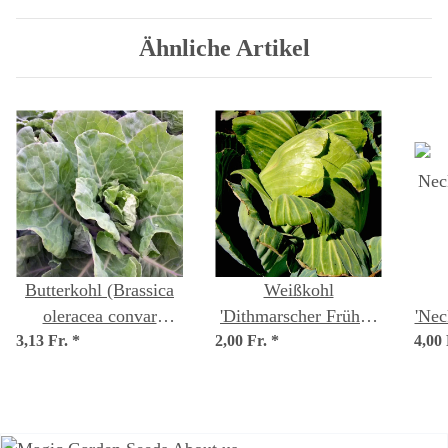
Samen
Ähnliche Artikel
Butterkohl (Brassica
Weißkohl
oleracea convar
'Dithmarscher Früher'
'Nec
3,13 Fr.
capitata) Bio Saatgut
*
2,00 Fr.
(Brassica oleracea var.
*
4,00
oler
capitata) Samen