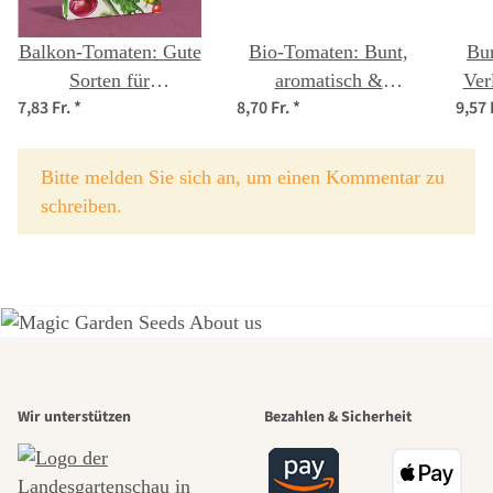
Balkon-Tomaten: Gute
Bio-Tomaten: Bunt,
Bu
Sorten für
aromatisch &
Ver
7,83 Fr.
*
8,70 Fr.
*
9,57 
Stadtgärtner:innen -
historisch - Samenset
Samenset Nr.11
Nr. 21
x
Bitte melden Sie sich an, um einen Kommentar zu
schreiben.
Einer der
Wir unterstützen
Bezahlen & Sicherheit
schönsten