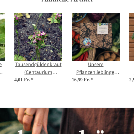
e
Tausendgüldenkraut
Unsere
(Centaurium
Pflanzenlieblinge:
io
erythraea) - Bio
Mediterranes
4,01 Fr.
*
16,59 Fr.
*
2,
Saatgut
Gemüse für
Selbstversorger*innen
(Bio) - Samen-
Geschenkset