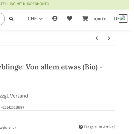
ESTELLUNG MIT KUNDENKONTO
CHF
DE
0,00 Fr.
blinge: Von allem etwas (Bio) -
 zzgl.
Versand
4251420518897
Frage zum Artikel
bweichend)