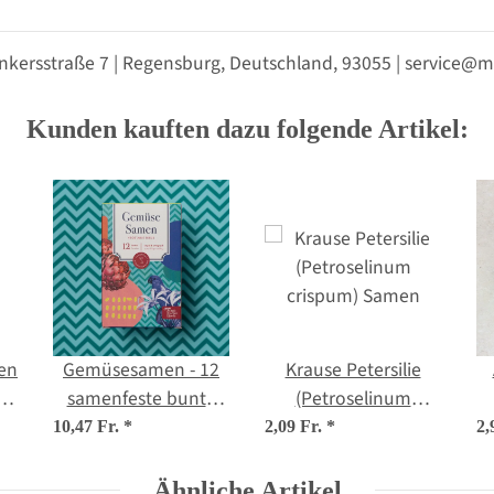
nkersstraße 7 | Regensburg, Deutschland, 93055 | service
Kunden kauften dazu folgende Artikel:
zen
Gemüsesamen - 12
Krause Petersilie
de
samenfeste bunte
(Petroselinum
Gemüsesorten -
crispum) Samen
10,47 Fr.
*
2,09 Fr.
*
2,
simpel & ertragreich -
Einsteiger-Saatgutset
Ähnliche Artikel