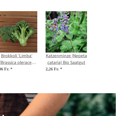
Brokkoli 'Limba'
Katzenminze (Nepeta
(Brassica oleracea
cataria) Bio Saatgut
var. italica) Bio-
96 Fr.
*
2,26 Fr.
*
Saatgut