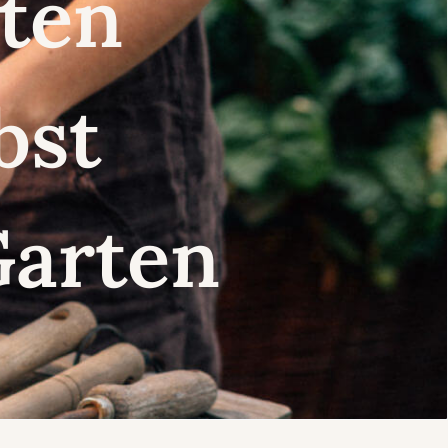
nsten
lbst
Garten