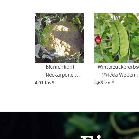
Blumenkohl
Winterzuckererbs
'Neckarperle'
'Frieda Welten'
(Brassica oleracea
(Pisum sativum) B
4,01 Fr.
*
3,66 Fr.
*
var. botrytis) Bio
Saatgut
Saatgut