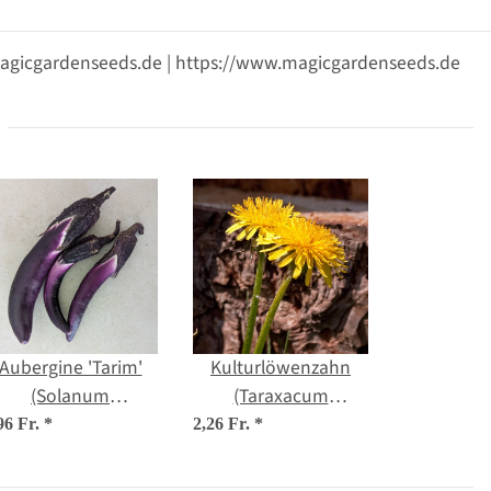
@magicgardenseeds.de | https://www.magicgardenseeds.de
Aubergine 'Tarim'
Kulturlöwenzahn
(Solanum
(Taraxacum
melongena) Bio-
officinale) Samen
96 Fr.
*
2,26 Fr.
*
Saatgut