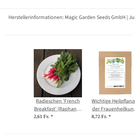
Herstellerinformationen: Magic Garden Seeds GmbH | Ju
Radieschen 'French
Wichtige Heilpflan
Breakfast' (Raphanus
der Frauenheilkun
sativus) Bio Saatgut
- Samenset
2,61 Fr.
*
8,72 Fr.
*