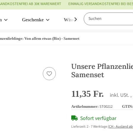
SANDKOSTENFREI AB 30€ WARENWERT
EINMALIG VERSANDKOSTENFREI BEI B
n
Geschenke
Wissenswertes
Service
nzenlieblinge: Von allem etwas (Bio) - Samenset
Unsere Pflanzenlie
Samenset
11,35 Fr.
inkl. USt. ,
ST00212
Artikelnummer:
GTIN:
Sofort verfügbar
Lieferzeit:
2 - 7 Werktage
(CH - Ausland a