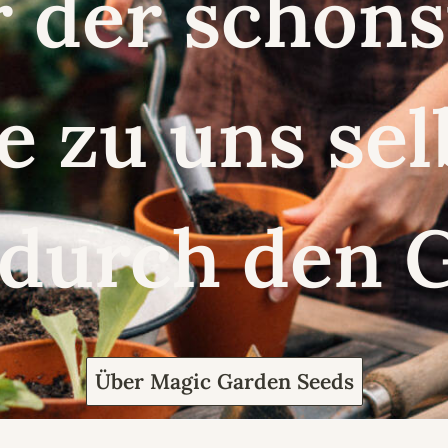
r der schö
e zu uns se
 durch den 
Über Magic Garden Seeds