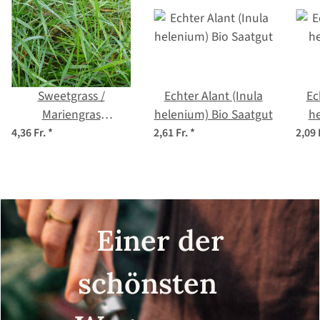
Sweetgrass /
Echter Alant (Inula
Ec
Mariengras
helenium) Bio Saatgut
h
(Hierochloe odorata)
4,36 Fr.
*
2,61 Fr.
*
2,09 
Bio Saatgut
Einer der
schönsten