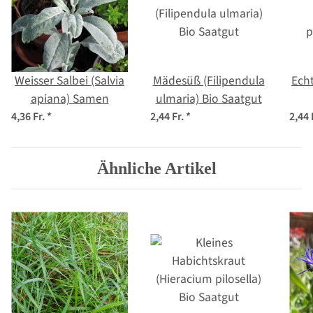
Weisser Salbei (Salvia
Mädesüß (Filipendula
Ech
apiana) Samen
ulmaria) Bio Saatgut
p
4,36 Fr.
*
2,44 Fr.
*
2,44 
Ähnliche Artikel