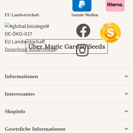
durch den
EU Landwirtschaft
Soziale Medien
Garten
DE‑ÖKO‑037
EU Landwirtschaft
Über Magic Garden Seeds
Download Biozertifikat
Informationen
Interessantes
Shopinfo
Gesetzliche Informationen