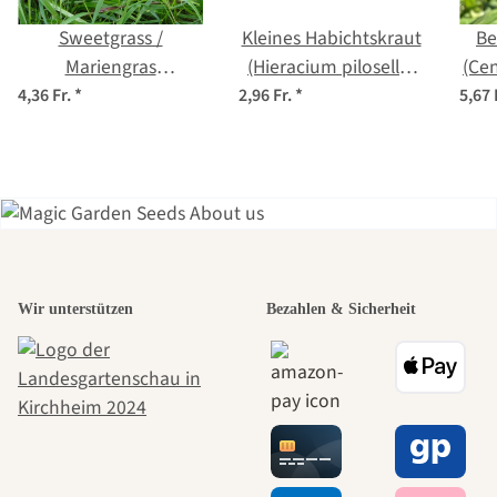
Sweetgrass /
Kleines Habichtskraut
Be
Mariengras
(Hieracium pilosella)
(Ce
(Hierochloe odorata)
Bio Saatgut
4,36 Fr.
*
2,96 Fr.
*
5,67 
Samen
Einer der
Wir unterstützen
Bezahlen & Sicherheit
schönsten
Wege zu uns
selbst führt