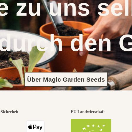
 zu uns s
 durch den 
Über Magic Garden Seeds
Sicherheit
EU Landwirtschaft