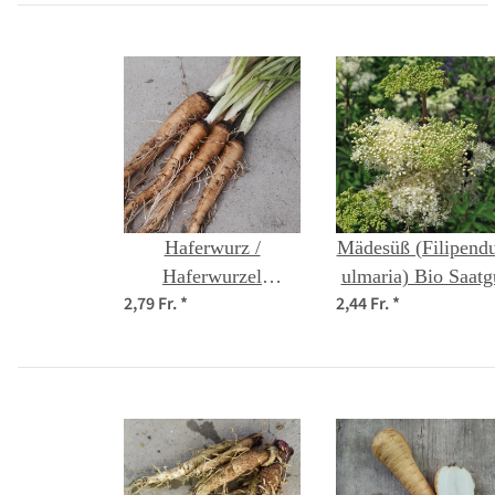
Haferwurz /
Mädesüß (Filipendu
Haferwurzel
ulmaria) Bio Saatg
2,79 Fr.
*
2,44 Fr.
*
(Tragopogon
porrifolius) Samen