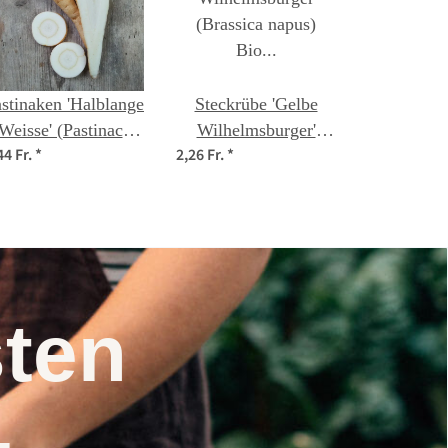
stinaken 'Halblange
Steckrübe 'Gelbe
Weisse' (Pastinaca
Wilhelmsburger'
44 Fr.
*
2,26 Fr.
*
sativa) Bio Saatgut
(Brassica napus) Bio
Saatgut
nsten