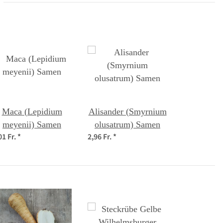
Maca (Lepidium
Alisander (Smyrnium
meyenii) Samen
olusatrum) Samen
01 Fr.
*
2,96 Fr.
*