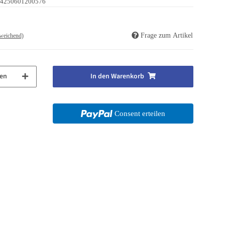
4250601200576
Frage zum Artikel
weichend)
en
In den Warenkorb
Consent erteilen