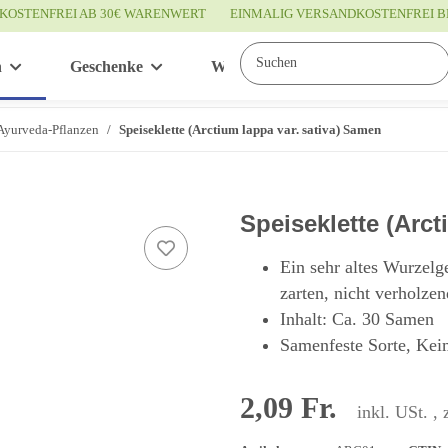
KOSTENFREI AB 30€ WARENWERT
EINMALIG VERSANDKOSTENFREI B
n
Geschenke
Wissenswertes
Service
Ayurveda-Pflanzen
Speiseklette (Arctium lappa var. sativa) Samen
Speiseklette (Arct
Ein sehr altes Wurzelg
zarten, nicht verholze
Inhalt: Ca. 30 Samen
Samenfeste Sorte, Keim
2,09 Fr.
inkl. USt. , 