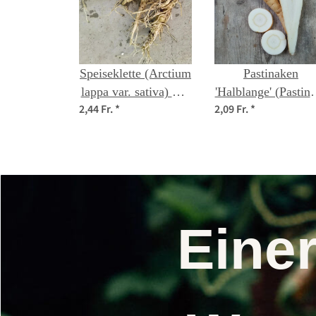
Speiseklette (Arctium
Pastinaken
lappa var. sativa) Bio
'Halblange' (Pastin
2,44 Fr.
*
2,09 Fr.
*
Saatgut
sativa) Samen
Eine