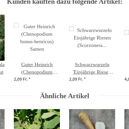
Kunden kauften dazu folgende Artikel:
la
Guter Heinrich
Schwarzwurzeln
ut
(Chenopodium
'Einjährige Riesen'
2,09 Fr.
*
2,09 Fr.
*
4,
bonus-henricus)
(Scorzonera
Samen
hispanica) Samen
Ähnliche Artikel