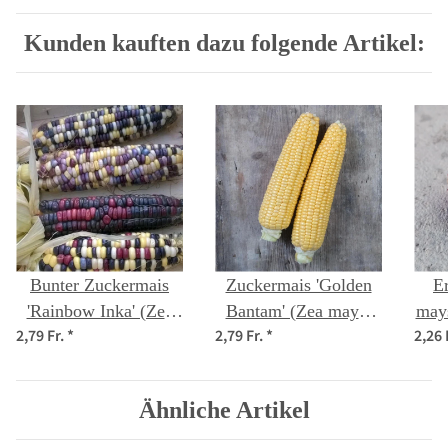
Kunden kauften dazu folgende Artikel:
Bunter Zuckermais
Zuckermais 'Golden
E
'Rainbow Inka' (Zea
Bantam' (Zea mays)
may
2,79 Fr.
*
2,79 Fr.
*
2,26 
mays) Bio Saatgut
Bio Saatgut
Ähnliche Artikel