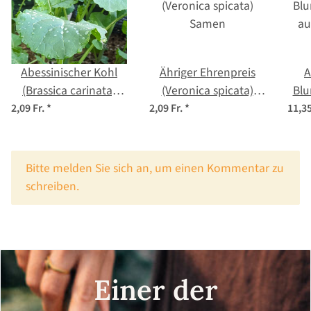
Abessinischer Kohl
Ähriger Ehrenpreis
A
(Brassica carinata)
(Veronica spicata)
Blu
Samen
Samen
a
2,09 Fr.
*
2,09 Fr.
*
11,35
S
x
Bitte melden Sie sich an, um einen Kommentar zu
schreiben.
Einer der