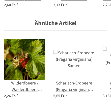
myrtillus) Bio Saatgut
(Fragaria vesca) Bio
2,60 Fr.
*
3,13 Fr.
*
2,26 
Saatgut
Ähnliche Artikel
Wilderdbeere /
Scharlach-Erdbeere
Walderdbeere
(Fragaria virginiana)
(Fragaria vesca)
Samen
(Fr
2,26 Fr.
*
5,65 Fr.
*
3,13 
Samen