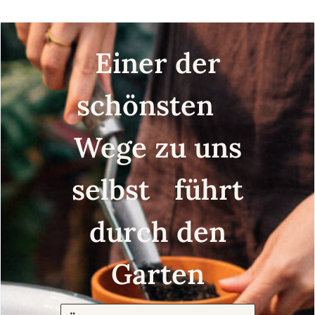
Einer der
schönsten
Wege zu uns
selbst führt
durch den
Garten