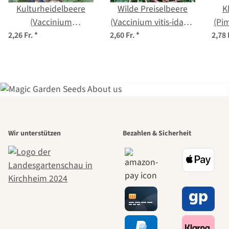
Kulturheidelbeere
Wilde Preiselbeere
K
(Vaccinium
(Vaccinium vitis-idaea)
(Pim
corymbosum) Samen
Bio Saatgut
2,26 Fr.
*
2,60 Fr.
*
2,78 
Einer der
Wir unterstützen
Bezahlen & Sicherheit
schönsten
Wege zu uns
selbst führt