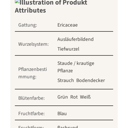
Gattung:
Ericaceae
Ausläuferbildend
Wurzelsystem:
Tiefwurzel
Staude / krautige
Pflanzenbesti
Pflanze
mmung:
Strauch
Bodendecker
Grün
Rot
Weiß
Blütenfarbe:
Fruchtfarbe:
Blau
Fruchtform:
flachrund