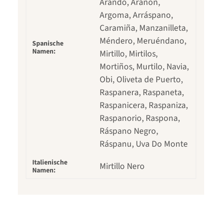
Arando, Arañón,
Argoma, Arráspano,
Caramiña, Manzanilleta,
Méndero, Meruéndano,
Spanische
Namen:
Mirtillo, Mirtilos,
Mortiños, Murtilo, Navia,
Obi, Oliveta de Puerto,
Raspanera, Raspaneta,
Raspanicera, Raspaniza,
Raspanorio, Raspona,
Ráspano Negro,
Ráspanu, Uva Do Monte
Italienische
Mirtillo Nero
Namen: