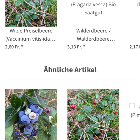
Wilde Preiselbeere
Wilderdbeere /
(Vaccinium vitis-idaea)
Walderdbeere
Bio Saatgut
(Fragaria vesca) Bio
c
2,60 Fr.
*
3,13 Fr.
*
2,17 
Saatgut
Ähnliche Artikel