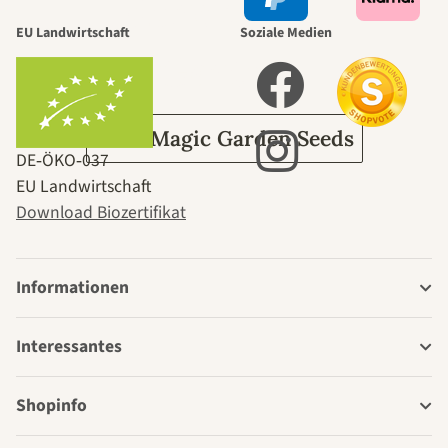
durch den
EU Landwirtschaft
Soziale Medien
Garten
Über Magic Garden Seeds
DE‑ÖKO‑037
EU Landwirtschaft
Download Biozertifikat
Informationen
Interessantes
Shopinfo