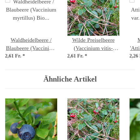
Waldheidelbeere /
Wilde Preiselbeere
M
Blaubeere (Vaccinium
(Vaccinium vitis-
'Att
2,61 Fr.
myrtillus) Bio Saatgut
*
2,61 Fr.
idaea) Bio Saatgut
*
2,26
va
Ähnliche Artikel