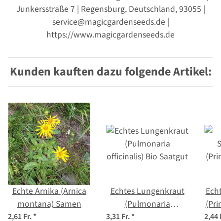
Junkersstraße 7 | Regensburg, Deutschland, 93055 |
service@magicgardenseeds.de |
https://www.magicgardenseeds.de
Kunden kauften dazu folgende Artikel:
Echte Arnika (Arnica
Echtes Lungenkraut
Ech
montana) Samen
(Pulmonaria
(Pri
officinalis) Bio Saatgut
2,61 Fr.
*
3,31 Fr.
*
2,44 