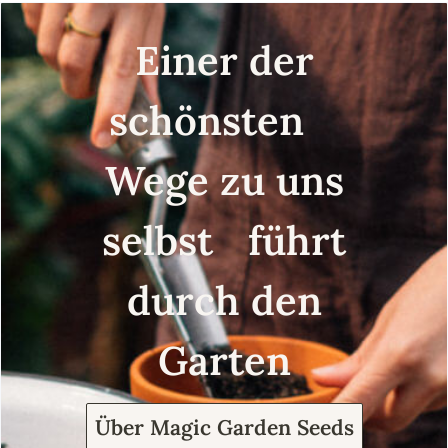
Einer der
schönsten
Wege zu uns
selbst führt
durch den
Garten
Über Magic Garden Seeds