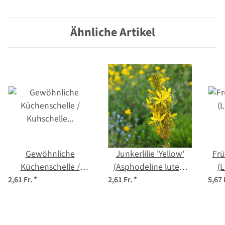
Ähnliche Artikel
Gewöhnliche
Junkerlilie 'Yellow'
Frü
Küchenschelle /
(Asphodeline lutea)
(
Kuhschelle (Pulsatilla
Samen
2,61 Fr.
*
2,61 Fr.
*
5,67 
vulgaris) Bio Saatgut