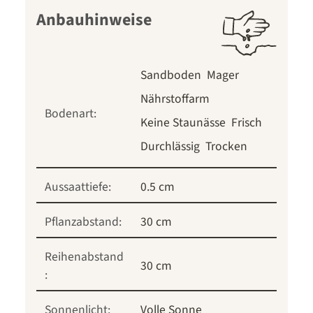
Anbauhinweise
Sandboden
Mager
Nährstoffarm
Bodenart:
Keine Staunässe
Frisch
Durchlässig
Trocken
Aussaattiefe:
0.5 cm
Pflanzabstand:
30 cm
Reihenabstand
30 cm
:
Sonnenlicht:
Volle Sonne