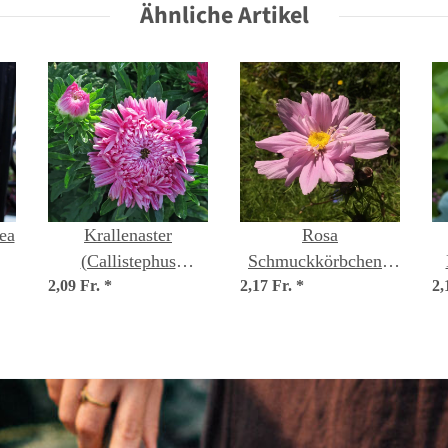
Ähnliche Artikel
Saatgut
ea
Krallenaster
Rosa
(Callistephus
Schmuckkörbchen /
2,09 Fr.
chinensis) Samen
*
2,17 Fr.
Cosmea 'Pink'
*
2,
(Cosmos bipinnatus)
Samen