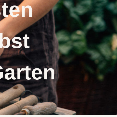
nsten
elbst
Garten