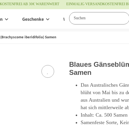
KOSTENFREI AB 30€ WARENWERT
EINMALIG VERSANDKOSTENFREI B
en
Geschenke
Wissenswertes
Service
(Brachyscome iberidifolia) Samen
Blaues Gänseblüm
Samen
Das Australisches Gäns
blüht von Mai bis zu d
aus Australien und wur
hat sich mittlerweile a
Inhalt: Ca. 500 Samen
Samenfeste Sorte, Kei