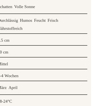
chatten
Volle Sonne
urchlässig
Humos
Feucht
Frisch
ährstoffreich
.5 cm
0 cm
ittel
-4 Wochen
ärz
April
8-24°C