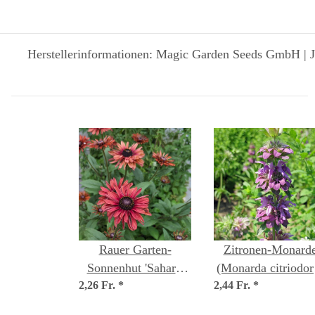
Herstellerinformationen: Magic Garden Seeds GmbH | J
Rauer Garten-
Zitronen-Monard
Sonnenhut 'Sahara'
(Monarda citriodor
2,26 Fr.
(Rudbeckia hirta)
*
2,44 Fr.
Samen
*
Samen