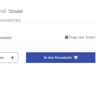
zzgl.
Versand
4251420517852
Frage zum Artikel
weichend)
en
In den Warenkorb