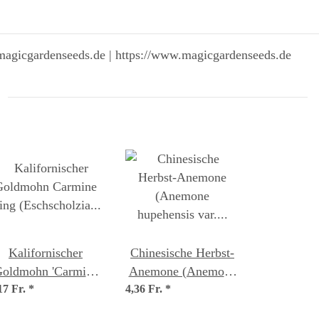
magicgardenseeds.de | https://www.magicgardenseeds.de
Kalifornischer
Chinesische Herbst-
oldmohn 'Carmine
Anemone (Anemone
17 Fr.
ing' (Eschscholzia
*
4,36 Fr.
hupehensis var.
*
californica) Samen
japonica) Samen