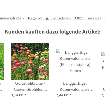
unkersstraße 7 | Regensburg, Deutschland, 93055 | service@
Kunden kauften dazu folgende Artikel:
e
Goldstrohblume /
Langgriffliger
a)
Garten-Strohblume
Rosenwaldmeister
G
3,14 Fr.
(Xerochrysum
*
2,44 Fr.
(Phuopsis stylosa)
*
2,
K
bracteatum) Bio
Samen