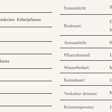
S
Sonnenlicht:
ndecker
Kübelpflanze
D
Bodenart:
N
Aussaattiefe:
0
Pflanzabstand:
1
lanze
Wasserbedarf:
M
Keimdauer:
1
M
Vorkultur drinnen:
Keimtemperatur:
1