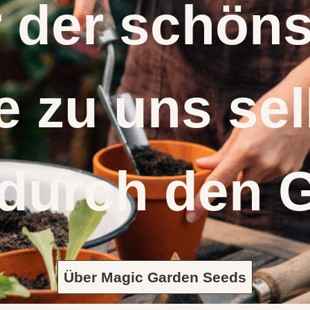
r der schö
 zu uns s
 durch den 
Über Magic Garden Seeds