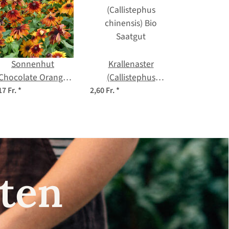
Sonnenhut
Krallenaster
'Chocolate Orange'
(Callistephus
Rudbeckia hirta) Bio
chinensis) Bio
17 Fr.
*
2,60 Fr.
*
Saatgut
Saatgut
nsten