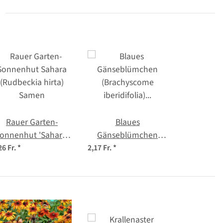
Rauer Garten-
Blaues
onnenhut 'Sahara'
Gänseblümchen
(Rudbeckia hirta)
(Brachyscome
26 Fr.
*
2,17 Fr.
*
Samen
iberidifolia) Samen