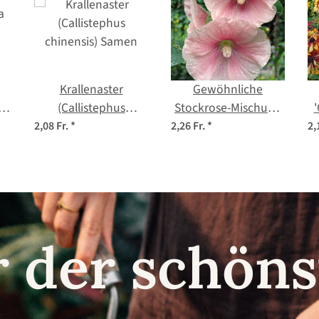
Krallenaster
Gewöhnliche
a'
(Callistephus
Stockrose-Mischung
chinensis) Samen
(Alcea rosea) Bio
(
2,08 Fr.
*
2,26 Fr.
*
2,
Saatgut
r der schö