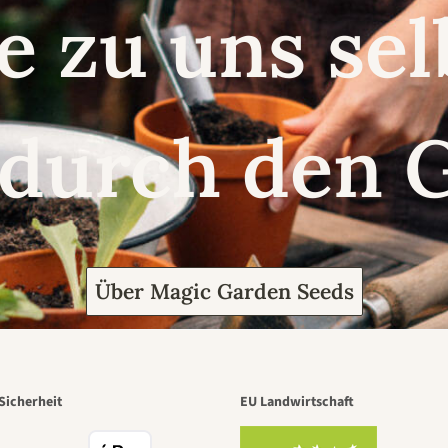
e zu uns se
 durch den 
Über Magic Garden Seeds
Sicherheit
EU Landwirtschaft