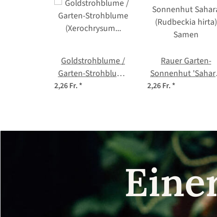
Goldstrohblume /
Rauer Garten-
Garten-Strohblume
Sonnenhut 'Sahar
(Xerochrysum
(Rudbeckia hirta)
2,26 Fr.
*
2,26 Fr.
*
bracteatum) Samen
Samen
Eine