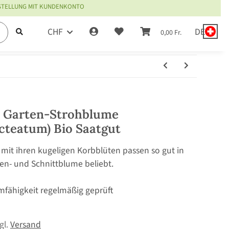
ESTELLUNG MIT KUNDENKONTO
CHF
DE
0,00 Fr.
 Garten-Strohblume
cteatum) Bio Saatgut
mit ihren kugeligen Korbblüten passen so gut in
ken- und Schnittblume beliebt.
mfähigkeit regelmäßig geprüft
zgl.
Versand