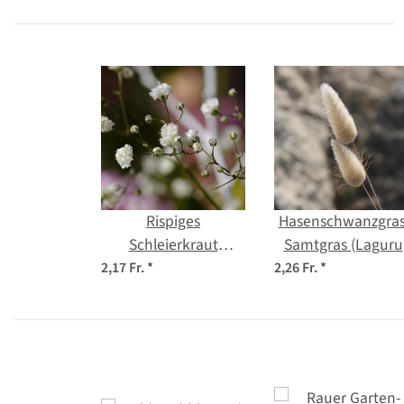
Rispiges
Hasenschwanzgras
Schleierkraut
Samtgras (Laguru
(Gypsophila
ovatus) Samen
2,17 Fr.
*
2,26 Fr.
*
paniculata) Samen