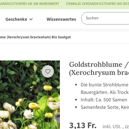
SANDKOSTENFREI AB 30€ WARENWERT
EINMALIG VERSANDKOSTENFREI BEI B
Geschenke
Wissenswertes
Service
ume (Xerochrysum bracteatum) Bio Saatgut
Goldstrohblume /
(Xerochrysum bra
Die bunte Strohblume 
Bauergärten. Als Troc
Inhalt: Ca. 500 Samen
Samenfeste Sorte, Kei
3,13 Fr.
inkl. USt. , z