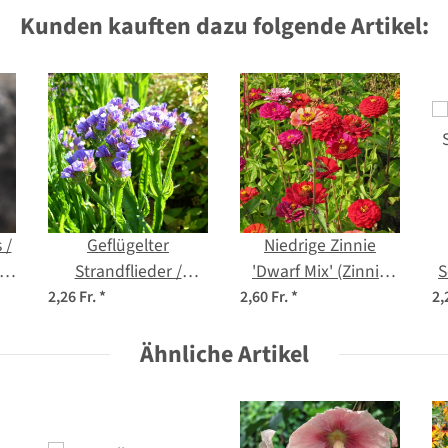
Kunden kauften dazu folgende Artikel:
 /
Geflügelter
Niedrige Zinnie
s
Strandflieder /
'Dwarf Mix' (Zinnia
S
Statice 'Pastel Mix'
elegans) Bio Saatgut
2,26 Fr.
*
2,60 Fr.
*
2,
(Limonium
sinuatum) Samen
Ähnliche Artikel