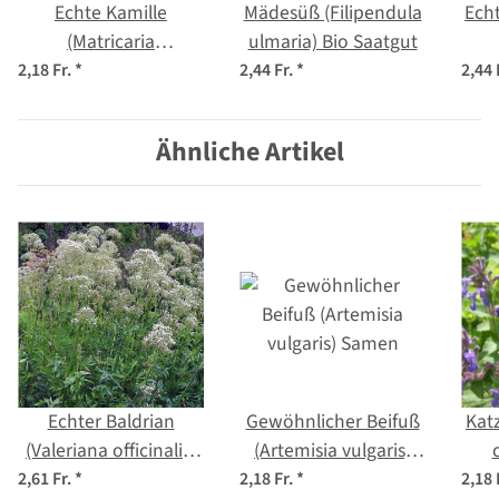
Echte Kamille
Mädesüß (Filipendula
Ech
(Matricaria
ulmaria) Bio Saatgut
chamomilla) Bio
p
2,18 Fr.
*
2,44 Fr.
*
2,44 
Saatgut
Ähnliche Artikel
Echter Baldrian
Gewöhnlicher Beifuß
Kat
(Valeriana officinalis)
(Artemisia vulgaris)
Bio Saatgut
Samen
2,61 Fr.
*
2,18 Fr.
*
2,18 