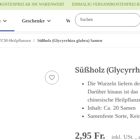
KOSTENFREI AB 30€ WARENWERT
EINMALIG VERSANDKOSTENFREI B
n
Geschenke
Wissenswertes
Service
TCM-Heilpflanzen
Süßholz (Glycyrrhiza glabra) Samen
Süßholz (Glycyrrh
Die Wurzeln liefern de
Darüber hinaus ist das
chinesische Heilpflanz
Inhalt: Ca. 20 Samen
Samenfeste Sorte, Kei
2,95 Fr.
inkl. USt. , 