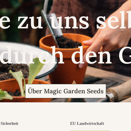
e zu uns se
 durch den 
Über Magic Garden Seeds
Sicherheit
EU Landwirtschaft