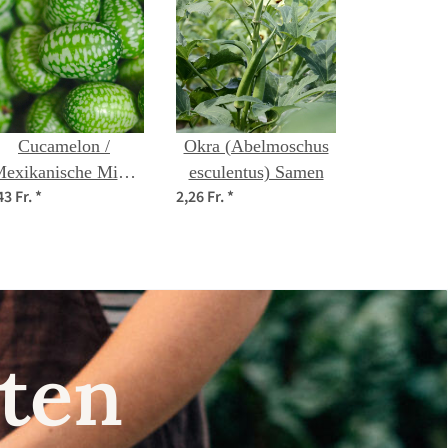
Cucamelon /
Okra (Abelmoschus
exikanische Mini-
esculentus) Samen
43 Fr.
*
2,26 Fr.
*
Gurke (Melothria
scabra) Samen
nsten