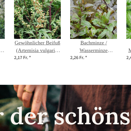
Gewöhnlicher Beifuß
Bachminze /
is)
(Artemisia vulgaris)
Wasserminze
M
2,17 Fr.
*
2,26 Fr.
*
2,
Samen
(Mentha aquatica)
Samen
r der schö