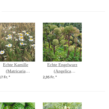
Echte Kamille
Echte Engelwurz
(Matricaria
(Angelica
17 Fr.
*
2,95 Fr.
*
chamomilla) Bio
archangelica) Bio
Saatgut
Saatgut