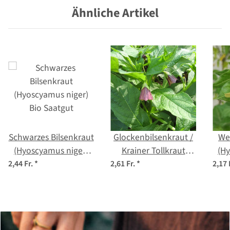
Ähnliche Artikel
Schwarzes Bilsenkraut
Glockenbilsenkraut /
Wei
(Hyoscyamus niger)
Krainer Tollkraut
(H
Bio Saatgut
(Scopolia carniolica)
2,44 Fr.
*
2,61 Fr.
*
2,17 
Samen