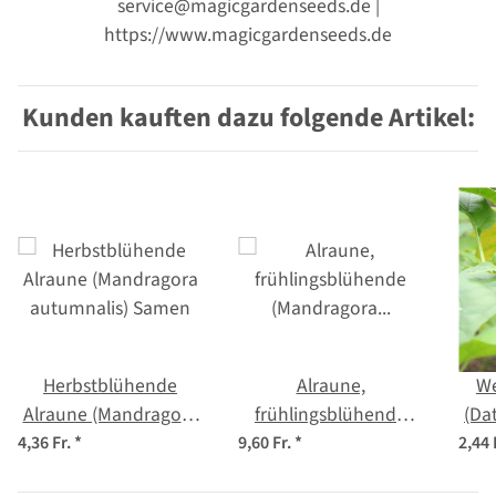
service@magicgardenseeds.de |
https://www.magicgardenseeds.de
Kunden kauften dazu folgende Artikel:
Herbstblühende
Alraune,
We
Alraune (Mandragora
frühlingsblühende
(Da
autumnalis) Samen
(Mandragora
4,36 Fr.
*
9,60 Fr.
*
2,44 
officinarum) Samen