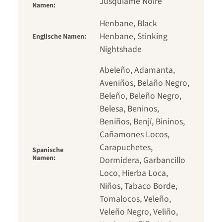
Jusquiame Noire
Namen:
Henbane, Black
Henbane, Stinking
Englische Namen:
Nightshade
Abeleño, Adamanta,
Aveniños, Belaño Negro,
Beleño, Beleño Negro,
Belesa, Beninos,
Beniños, Benjí, Bininos,
Cañamones Locos,
Carapuchetes,
Spanische
Namen:
Dormidera, Garbancillo
Loco, Hierba Loca,
Niños, Tabaco Borde,
Tomalocos, Veleño,
Veleño Negro, Veliño,