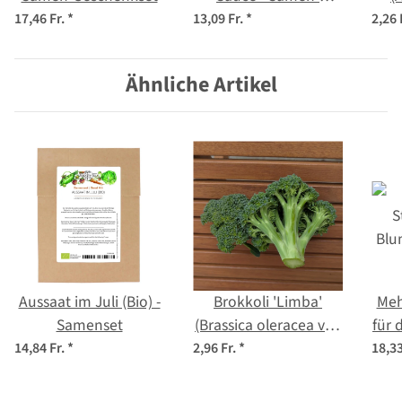
Geschenkset
17,46 Fr.
*
13,09 Fr.
*
2,26 
Ähnliche Artikel
Aussaat im Juli (Bio) -
Brokkoli 'Limba'
Meh
Samenset
(Brassica oleracea var.
für 
italica) Bio-Saatgut
(
14,84 Fr.
*
2,96 Fr.
*
18,33