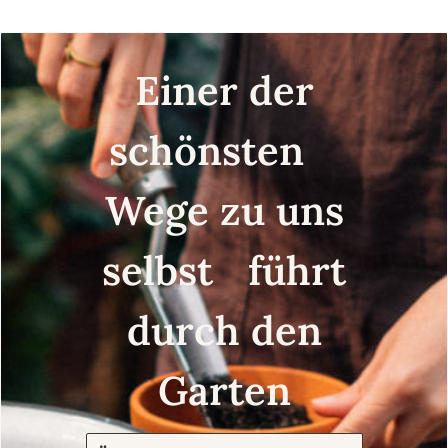
Einer der
schönsten
Wege zu uns
selbst führt
durch den
Garten