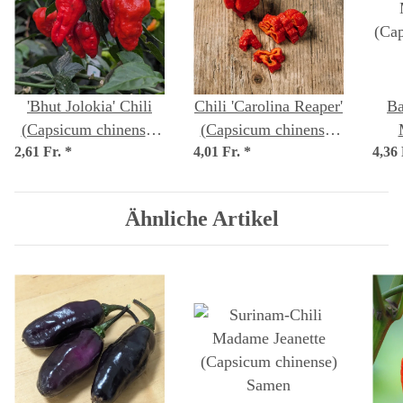
'Bhut Jolokia' Chili
Chili 'Carolina Reaper'
Ba
(Capsicum chinense)
(Capsicum chinense)
2,61 Fr.
*
Samen
4,01 Fr.
*
Samen
4,36
(Ca
Ähnliche Artikel