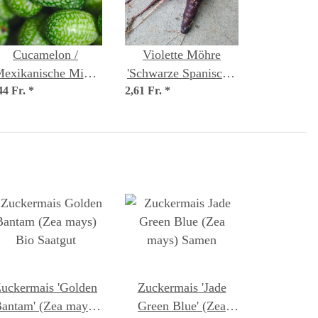
Cucamelon /
Violette Möhre
exikanische Mini-
'Schwarze Spanische'
44 Fr.
Gurke (Melothria
*
2,61 Fr.
(Daucus carota)
*
scabra) Samen
Samen
uckermais 'Golden
Zuckermais 'Jade
antam' (Zea mays)
Green Blue' (Zea