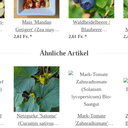
n-
Mais 'Mandan
Waldheidelbeere /
Getigert' (Zea mays)
Blaubeere
M
n
2,61 Fr.
Samen
*
2,61 Fr.
(Vaccinium myrtillus)
*
2,
Bio Saatgut
Ähnliche Artikel
f
Netzgurke 'Salome'
Mark-Tomate
Z
)
(Cucumis sativus)
'Zahnradtomate'
B