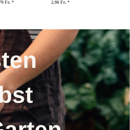
79 Fr.
Bio Saatgut
*
2,96 Fr.
mays) Samen
*
nsten
elbst
Garten