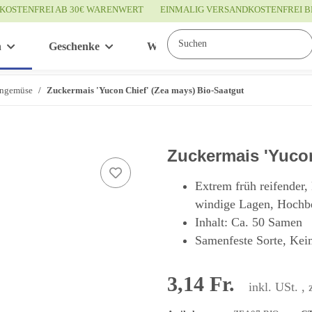
KOSTENFREI AB 30€ WARENWERT
EINMALIG VERSANDKOSTENFREI B
n
Geschenke
Wissenswertes
Service
ngemüse
Zuckermais 'Yucon Chief' (Zea mays) Bio-Saatgut
Zuckermais 'Yucon
Extrem früh reifender,
windige Lagen, Hochbe
Inhalt: Ca. 50 Samen
Samenfeste Sorte, Kei
3,14 Fr.
inkl. USt. , 