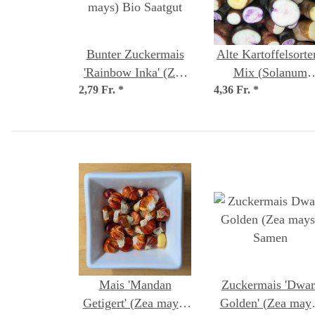
Bunter Zuckermais
Alte Kartoffelsorte
'Rainbow Inka' (Zea
Mix (Solanum
2,79 Fr.
mays) Bio Saatgut
*
4,36 Fr.
tuberosum) Same
*
Mais 'Mandan
Zuckermais 'Dwar
Getigert' (Zea mays)
Golden' (Zea mays