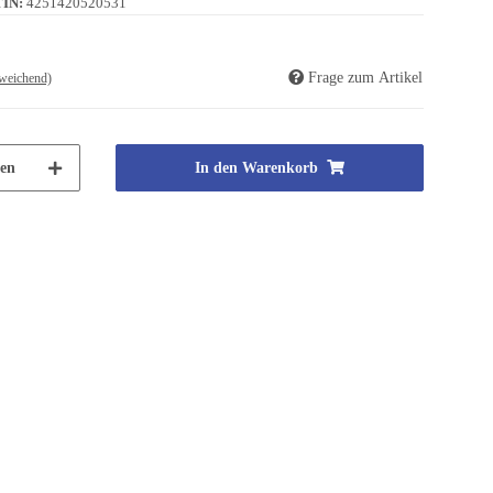
IN:
4251420520531
Frage zum Artikel
weichend)
en
In den Warenkorb