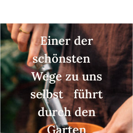
co
Einer der
schönsten
Wege zu uns
selbst führt
durch den
Garten