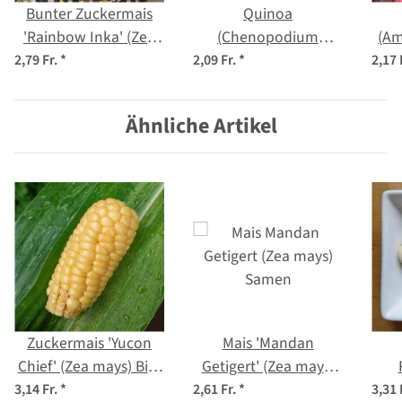
Bunter Zuckermais
Quinoa
'Rainbow Inka' (Zea
(Chenopodium
(Am
mays) Bio Saatgut
quinoa) Samen
2,79 Fr.
*
2,09 Fr.
*
2,17 
Ähnliche Artikel
Zuckermais 'Yucon
Mais 'Mandan
Chief' (Zea mays) Bio-
Getigert' (Zea mays)
Saatgut
Samen
'Gi
3,14 Fr.
*
2,61 Fr.
*
3,31 