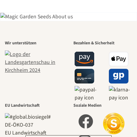
Einer der
Wir unterstützen
Bezahlen & Sicherheit
schönsten
Wege zu uns
selbst führt
durch den
EU Landwirtschaft
Soziale Medien
Garten
DE‑ÖKO‑037
EU Landwirtschaft