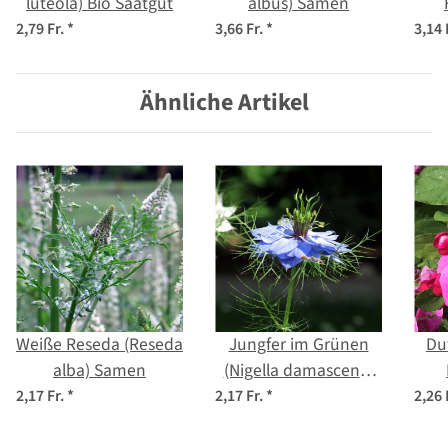
luteola) Bio Saatgut
albus) Samen
2,79 Fr.
*
3,66 Fr.
*
3,14 
at
Ähnliche Artikel
Weiße Reseda (Reseda
Jungfer im Grünen
Du
alba) Samen
(Nigella damascena)
Bio Saatgut
odor
2,17 Fr.
*
2,17 Fr.
*
2,26 