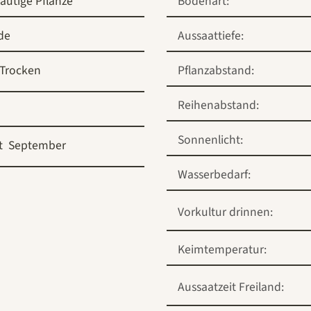
rautige Pflanze
Bodenart:
de
Aussaattiefe:
Trocken
Pflanzabstand:
Reihenabstand:
Sonnenlicht:
t
September
Wasserbedarf:
Vorkultur drinnen:
Keimtemperatur:
Aussaatzeit Freiland: