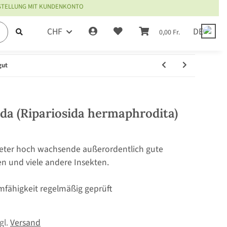
ESTELLUNG MIT KUNDENKONTO
CHF
DE
0,00 Fr.
gut
ida (Ripariosida hermaphrodita)
 Meter hoch wachsende außerordentlich gute
en und viele andere Insekten.
mfähigkeit regelmäßig geprüft
zgl.
Versand