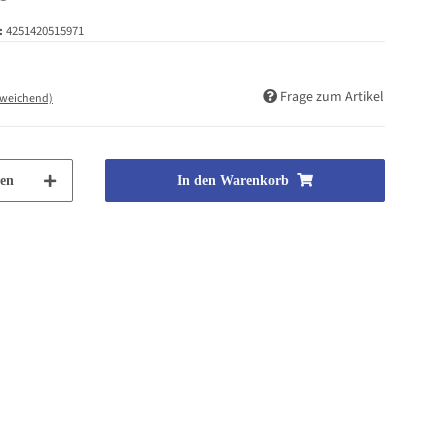
:
4251420515971
Frage zum Artikel
bweichend)
en
In den Warenkorb