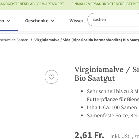
SANDKOSTENFREI AB 30€ WARENWERT
EINMALIG VERSANDKOSTENFREI BEI B
en
Geschenke
Wissenswertes
Service
enenweide Samen
Virginiamalve / Sida (Ripariosida hermaphrodita) Bio Saat
Virginiamalve / S
Bio Saatgut
Sehr schnell bis zu 3
Futterpflanze für Bien
Inhalt: Ca. 100 Samen
Samenfeste Sorte, Kei
2,61 Fr.
inkl. USt. , z