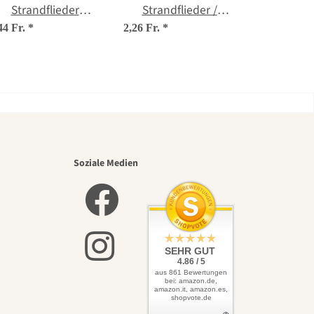
Strandflieder
Strandflieder /
(Limonium
Statice 'Pastel Mix'
44 Fr.
*
2,26 Fr.
*
tataricum) Samen
(Limonium
sinuatum) Samen
nsten
Soziale Medien
lbst
SEHR GUT
4.86 / 5
aus 861 Bewertungen
bei: amazon.de,
amazon.it, amazon.es,
shopvote.de