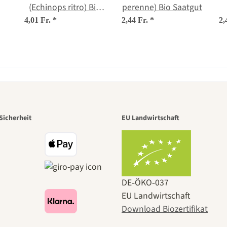
(Echinops ritro) Bio
perenne) Bio Saatgut
Saatgut
4,01 Fr.
*
2,44 Fr.
*
2,
r der schö
Sicherheit
EU Landwirtschaft
e zu uns se
DE‑ÖKO‑037
EU Landwirtschaft
Download Biozertifikat