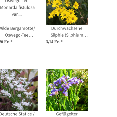
Wilde Bergamotte/
Durchwachsene
Oswego-Tee
Silphie (Silphium
(Monarda fistulosa
perfoliatum) Bio
26 Fr.
*
3,14 Fr.
*
var. menthifoli) Bio
Saatgut
Saatgut
Deutsche Statice /
Geflügelter