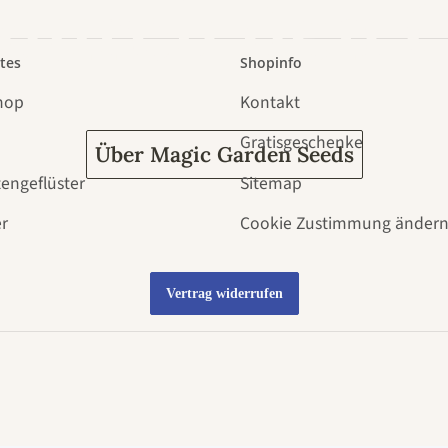
 durch den 
tes
Shopinfo
hop
Kontakt
Gratisgeschenke
Über Magic Garden Seeds
tengeflüster
Sitemap
r
Cookie Zustimmung änder
Vertrag widerrufen