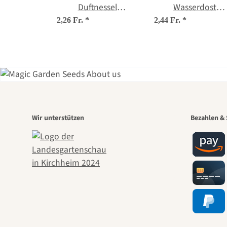
Duftnessel
Wasserdost
(Agastache
(Eupatorium
2,26 Fr.
*
2,44 Fr.
*
foeniculum) Bio
cannabinum) Bio
Saatgut
Saatgut
Eine
Wir unterstützen
Bezahlen & 
Weg