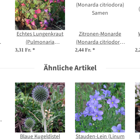
Echtes Lungenkraut
Zitronen-Monarde
(Pulmonaria
(Monarda citriodora)
officinalis) Bio
Samen
3,31 Fr.
*
2,44 Fr.
*
2,
Saatgut
Ähnliche Artikel
Blaue Kugeldistel
Stauden-Lein (Linum