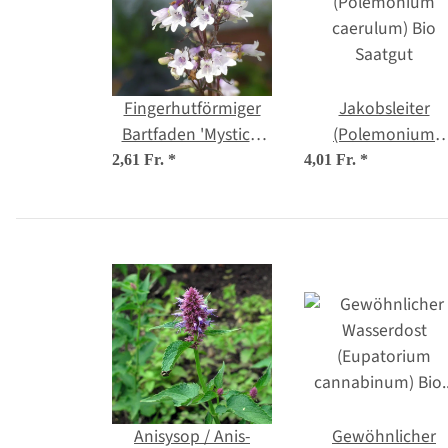
Fingerhutförmiger
Jakobsleiter
Bartfaden 'Mystica'
(Polemonium
(Penstemon digitalis)
caerulum) Bio
2,61 Fr.
*
4,01 Fr.
*
Samen
Saatgut
Anisysop / Anis-
Gewöhnlicher