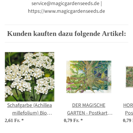
service@magicgardenseeds.de |
https://www.magicgardenseeds.de
Kunden kauften dazu folgende Artikel:
Schafgarbe (Achillea
DER MAGISCHE
HOR
millefolium) Bio
GARTEN - Postkarte
Pos
Saatgut
DIN A6
2,61 Fr.
*
0,79 Fr.
*
0,79