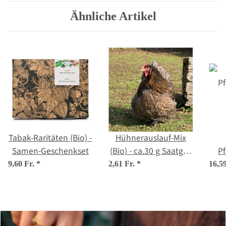
Ähnliche Artikel
Tabak-Raritäten (Bio) -
Hühnerauslauf-Mix
Samen-Geschenkset
(Bio) - ca.30 g Saatgut
Pf
ausreichend für 10 m²
Med
9,60 Fr.
*
2,61 Fr.
*
16,5
Selb