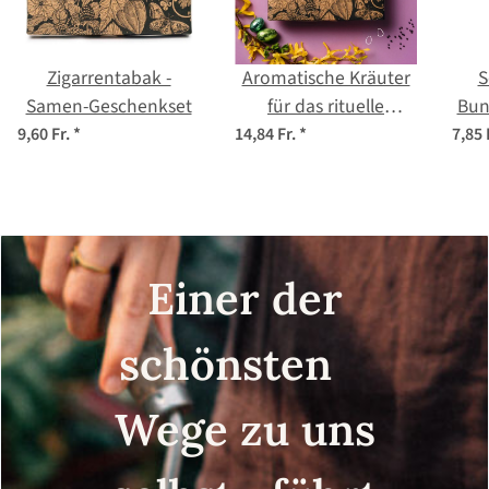
Zigarrentabak -
Aromatische Kräuter
S
Samen-Geschenkset
für das rituelle
Bun
Räuchern (Bio) -
au
9,60 Fr.
*
14,84 Fr.
*
7,85 
Samen-Geschenkset
Einer der
schönsten
Wege zu uns