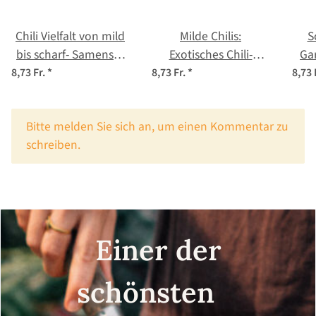
Chili Vielfalt von mild
Milde Chilis:
S
bis scharf- Samenset
Exotisches Chili-
Ga
Nr.6
Aroma ganz ohne
S
8,73 Fr.
*
8,73 Fr.
*
8,73 
Schärfe – Samenset
Nr. 3
x
Bitte melden Sie sich an, um einen Kommentar zu
schreiben.
Einer der
schönsten