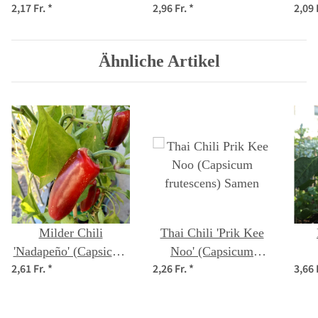
2,17 Fr.
*
2,96 Fr.
*
2,09 
Samen
Bio Saatgut
Ähnliche Artikel
Milder Chili
Thai Chili 'Prik Kee
'Nadapeño' (Capsicum
Noo' (Capsicum
2,61 Fr.
*
2,26 Fr.
*
3,66 
annuum) Bio Saatgut
frutescens) Samen
(C