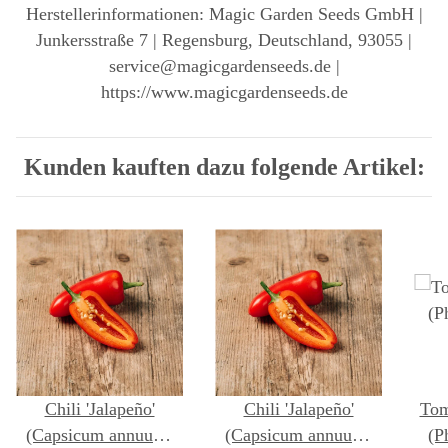
Herstellerinformationen: Magic Garden Seeds GmbH |
Junkersstraße 7 | Regensburg, Deutschland, 93055 |
service@magicgardenseeds.de |
https://www.magicgardenseeds.de
Kunden kauften dazu folgende Artikel:
Chili 'Jalapeño'
Chili 'Jalapeño'
Tom
(Capsicum annuum)
(Capsicum annuum)
(P