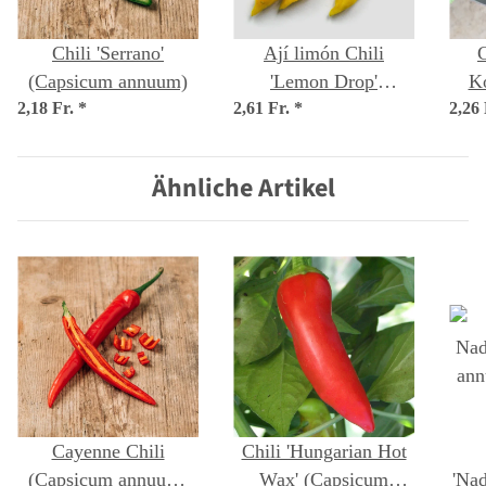
Chili 'Serrano'
Ají limón Chili
C
(Capsicum annuum)
'Lemon Drop'
Ko
2,18 Fr.
*
2,61 Fr.
(Capsicum baccatum)
*
2,26
(Co
Samen
Ähnliche Artikel
Cayenne Chili
Chili 'Hungarian Hot
(Capsicum annuum)
Wax' (Capsicum
'Na