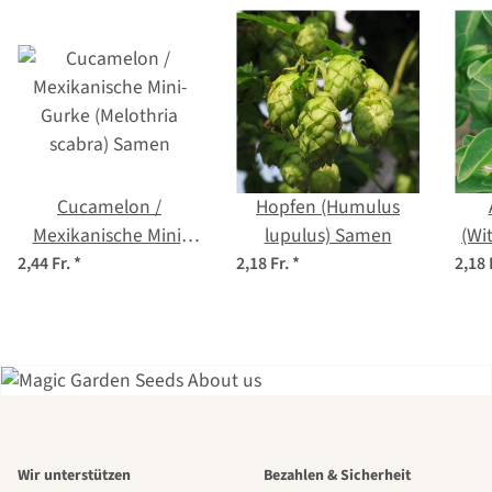
Cucamelon /
Hopfen (Humulus
Mexikanische Mini-
lupulus) Samen
(Wi
Gurke (Melothria
2,44 Fr.
*
2,18 Fr.
*
2,18 
scabra) Samen
Einer der
Wir unterstützen
Bezahlen & Sicherheit