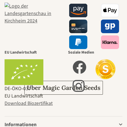
schönsten
Wege zu uns
selbst führt
durch den
EU Landwirtschaft
Soziale Medien
Garten
Über Magic Garden Seeds
DE‑ÖKO‑037
EU Landwirtschaft
Download Biozertifikat
Informationen