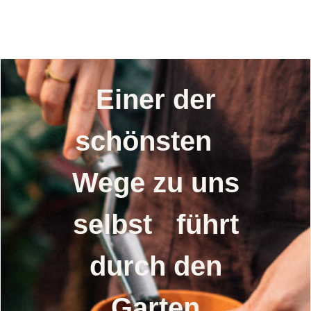
Einer der
schönsten
Wege zu uns
selbst führt
durch den
Garten