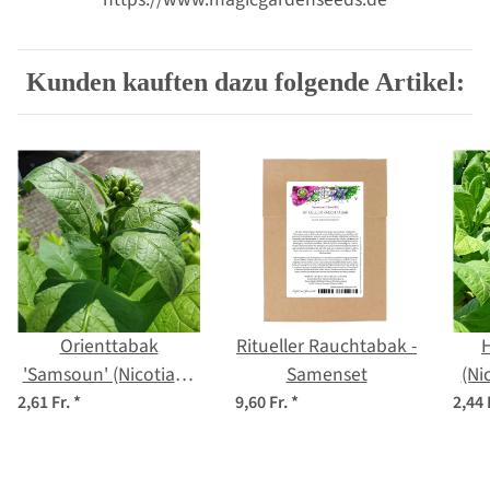
Kunden kauften dazu folgende Artikel:
Orienttabak
Ritueller Rauchtabak -
'Samsoun' (Nicotiana
Samenset
(Ni
tabacum) Samen
2,61 Fr.
*
9,60 Fr.
*
2,44 