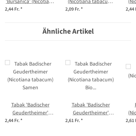
'Bursanica' (Nicotiana
(Nicotiana tabacum)
(Ni
tabacum) Samen
Samen
2,44 Fr.
*
2,09 Fr.
*
2,44 
Ähnliche Artikel
Tabak 'Badischer
Tabak 'Badischer
Geudertheimer'
Geudertheimer'
(Ni
(Nicotiana tabacum)
(Nicotiana tabacum)
2,44 Fr.
*
2,61 Fr.
*
2,61 
Samen
Bio Saatgut