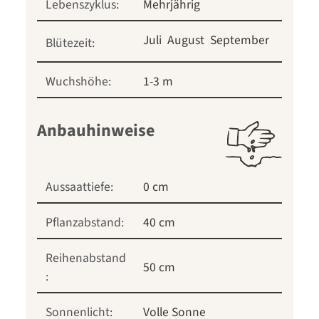
Lebenszyklus:
Mehrjährig
Juli
August
September
Blütezeit:
Wuchshöhe:
1-3 m
Anbauhinweise
Aussaattiefe:
0 cm
Pflanzabstand:
40 cm
Reihenabstand
50 cm
:
Sonnenlicht:
Volle Sonne