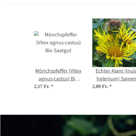
Samen
Mönchspfeffer (Vitex
Echter Alant (Inul
agnus-castus) Bio
helenium) Same
Saatgut
2,17 Fr.
*
2,09 Fr.
*