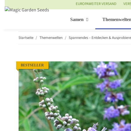
EUROPAWEITER VERSAND
VER
Samen
Themenwelte
Startseite
Themenwelten
Spannendes – Entdecken & Ausprobier
BESTSELLER