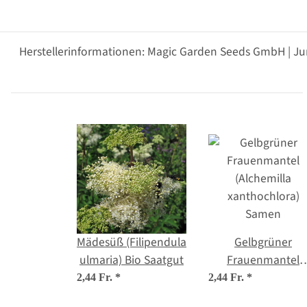
Herstellerinformationen: Magic Garden Seeds GmbH | Ju
Mädesüß (Filipendula
Gelbgrüner
ulmaria) Bio Saatgut
Frauenmantel
(Alchemilla
2,44 Fr.
*
2,44 Fr.
*
xanthochlora)