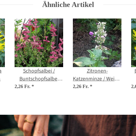
Ähnliche Artikel
a
Schopfsalbei /
Zitronen-
n
Buntschopfsalbei
Katzenminze / Weisse
(Salvia viridis) Bio
Melisse (Nepeta
2,26 Fr.
*
2,26 Fr.
*
2,
Saatgut
cataria ssp.
citriodora) Samen