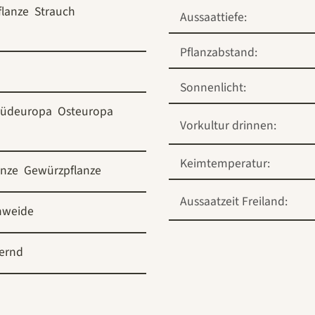
flanze
Strauch
Aussaattiefe:
Pflanzabstand:
Sonnenlicht:
Südeuropa
Osteuropa
Vorkultur drinnen:
Keimtemperatur:
anze
Gewürzpflanze
Aussaatzeit Freiland:
nweide
ernd