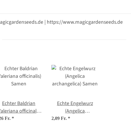
@magicgardenseeds.de | https://www.magicgardenseeds.de
Echter Baldrian
Echte Engelwurz
Valeriana officinalis)
(Angelica
Samen
archangelica) Samen
26 Fr.
*
2,09 Fr.
*