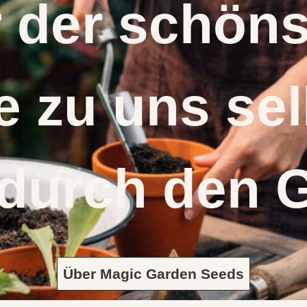
r der schö
 zu uns s
 durch den 
Über Magic Garden Seeds