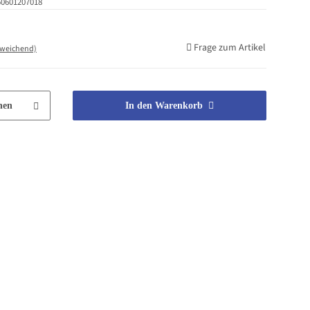
50601207018
Frage zum Artikel
bweichend)
hen
In den Warenkorb