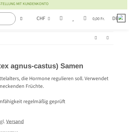
ESTELLUNG MIT KUNDENKONTO
CHF
DE
0,00 Fr.
itex agnus-castus) Samen
ittelalters, die Hormone regulieren soll. Verwendet
hmeckenden Früchte.
mfähigkeit regelmäßig geprüft
zgl.
Versand