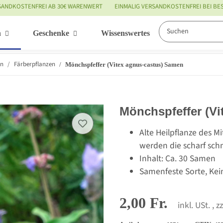
SANDKOSTENFREI AB 30€ WARENWERT
EINMALIG VERSANDKOSTENFREI BEI B
n
Geschenke
Wissenswertes
Service
en
Färberpflanzen
Mönchspfeffer (Vitex agnus-castus) Samen
Mönchspfeffer (V
Alte Heilpflanze des M
werden die scharf sc
Inhalt: Ca. 30 Samen
Samenfeste Sorte, Kei
2,00 Fr.
inkl. USt. , z