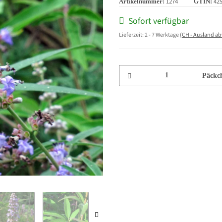
1274
42
Artikelnummer:
GTIN:
Sofort verfügbar
Lieferzeit:
2 - 7 Werktage
(CH - Ausland a
Päckc