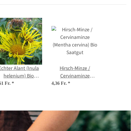
Echter Alant (Inula
Hirsch-Minze /
helenium) Bio
Cervinaminze
Saatgut
(Mentha cervina) Bio
61 Fr.
*
4,36 Fr.
*
Saatgut