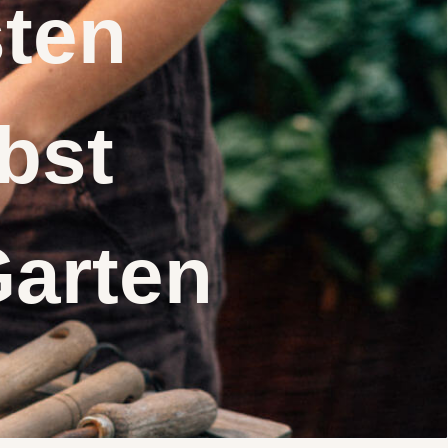
nsten
elbst
Garten