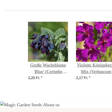
Große Wachsblume
Violette Königsker
'Blue' (Cerinthe
Mix (Verbascum
2,26 Fr.
*
2,17 Fr.
*
major) Samen
phoeniceum) Sam