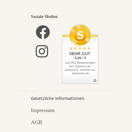
nsten
Soziale Medien
elbst
SEHR GUT
4.86 / 5
aus 861 Bewertungen
bei: amazon.de,
amazon.it, amazon.es,
shopvote.de
Garten
Gesetzliche Informationen
Impressum
AGB