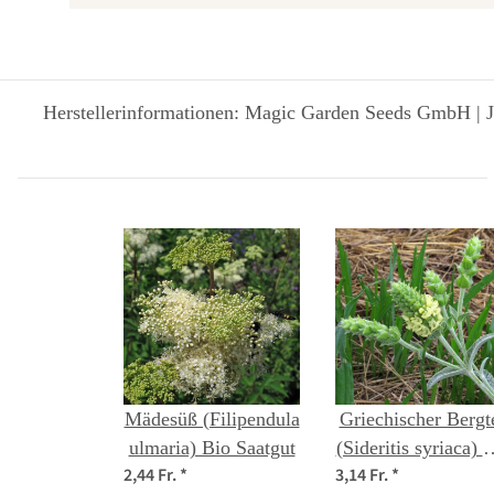
Herstellerinformationen: Magic Garden Seeds GmbH | J
Mädesüß (Filipendula
Griechischer Bergt
ulmaria) Bio Saatgut
(Sideritis syriaca) 
2,44 Fr.
*
3,14 Fr.
*
Saatgut