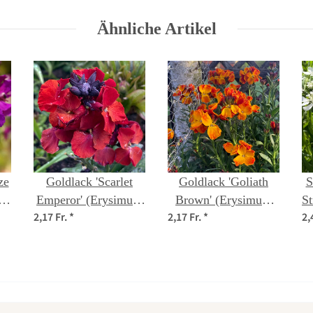
Ähnliche Artikel
ze
Goldlack 'Scarlet
Goldlack 'Goliath
S
Emperor' (Erysimum
Brown' (Erysimum
St
2,17 Fr.
*
2,17 Fr.
*
2,
en
cheiri) Samen
cheiri) Samen