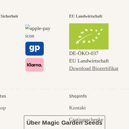
r der schö
Sicherheit
EU Landwirtschaft
 zu uns s
DE‑ÖKO‑037
EU Landwirtschaft
Download Biozertifikat
 durch den 
tes
Shopinfo
hop
Kontakt
Gratisgeschenke
Über Magic Garden Seeds