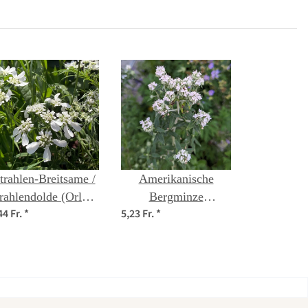
sanctum )
Saatgut
trahlen-Breitsame /
Amerikanische
rahlendolde (Orlaya
Bergminze
44 Fr.
*
5,23 Fr.
*
grandiflora) Samen
(Pycnanthemum
pilosum) Bio Saatgut